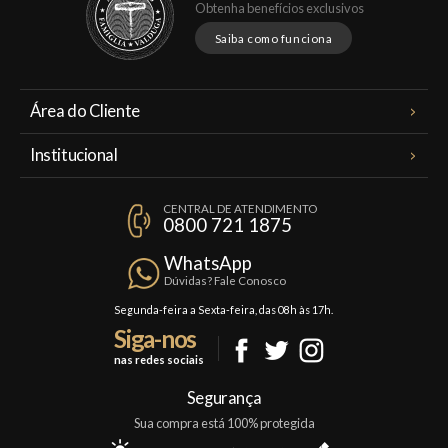
Obtenha benefícios exclusivos
Saiba como funciona
Área do Cliente
Meus Pedidos
Institucional
Minha Conta
A Famiglia Valduga
Assinaturas
CENTRAL DE ATENDIMENTO
Política de Privacidade
0800 721 1875
Planos Famiglia
Política de Frete
Confraria
WhatsApp
Trocas e Devoluções
Dúvidas? Fale Conosco
Formas de Pagamento
Segunda-feira a Sexta-feira, das 08h às 17h.
Siga-nos
Fale Conosco
nas redes sociais
Mapa do Site
Segurança
Sua compra está 100% protegida