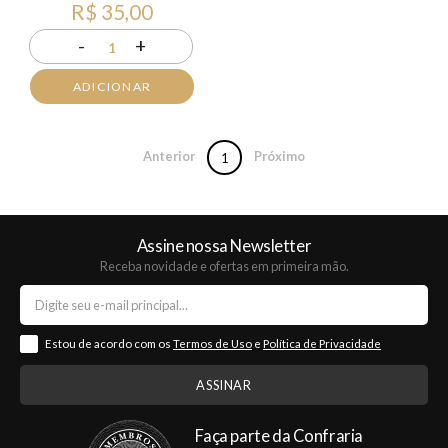
R$ 35,00
-
+
1
ADICIONAR
Anterior
Próximo
1
Assine nossa Newsletter
Receba novidade e ofertas em primeira mão.
Estou de acordo com os
Termos de Uso
e
Política de Privacidade
Faça parte da Confraria