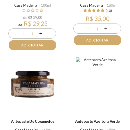
Casa Madeira
100ml
Casa Madeira
180g
(10)
de
R$ 39,00
R$ 35,00
R$ 29,25
por
-
+
1
-
+
1
ADICIONAR
ADICIONAR
Antepasto De Cogumelos
Antepasto Azeitona Verde