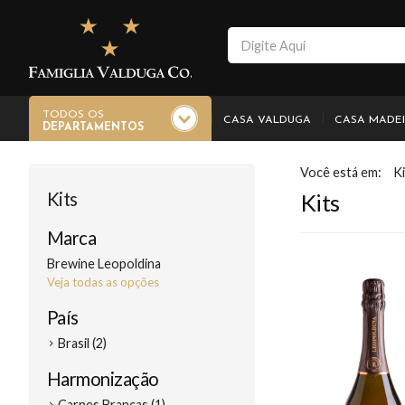
TODOS OS
CASA VALDUGA
CASA MADE
DEPARTAMENTOS
Ki
Kits
Kits
Marca
Brewine Leopoldina
Veja todas as opções
País
Brasil (2)
Harmonização
Carnes Brancas (1)