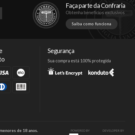
Faça parte da Confraria
Obtenha benefícios exclusivos
Saiba como funciona
e
Segurança
to
Sua compra está 100% protegida
Facebook
Twitter
Instagram
 menores de 18 anos.
POWERED BY
DEVELOPER BY