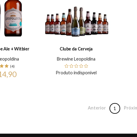
pe Ale + Witbier
Clube da Cerveja
eopoldina
Brewine Leopoldina
(4)
14,90
Produto indisponível
Anterior
Próxi
1