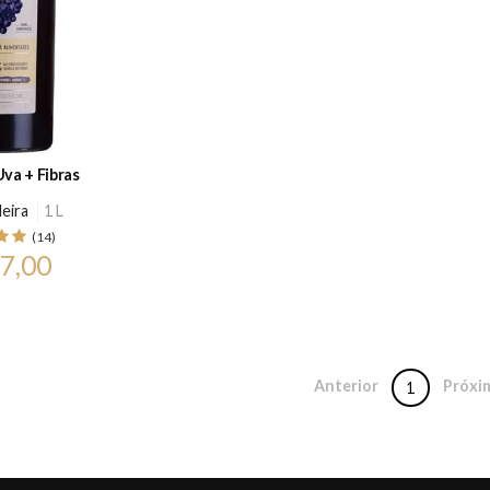
va + Fibras
eira
1 L
(14)
7,00
Anterior
Próxi
1