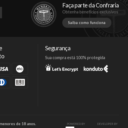
Faça parte da Confraria
Obtenha benefícios exclusivos
Saiba como funciona
e
Segurança
to
Sua compra está 100% protegida
Facebook
Twitter
Instagram
 menores de 18 anos.
POWERED BY
DEVELOPER BY