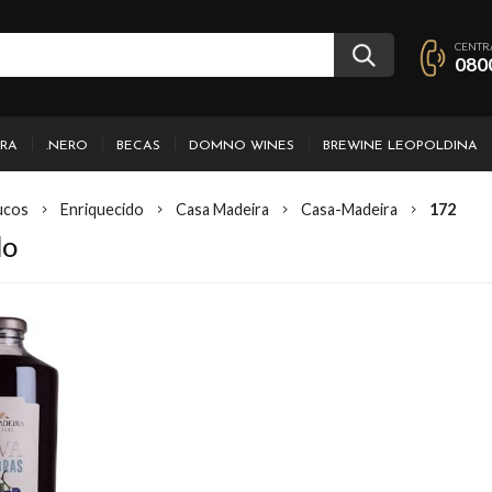
CENTR
080
IRA
.NERO
BECAS
DOMNO WINES
BREWINE LEOPOLDINA
ucos
Enriquecido
Casa Madeira
Casa-Madeira
172
do