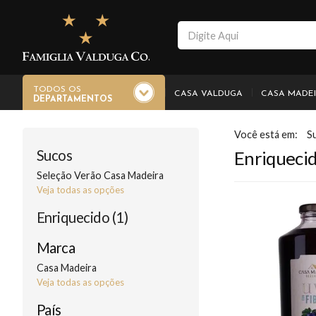
TODOS OS
CASA VALDUGA
CASA MADE
DEPARTAMENTOS
S
Sucos
Enriqueci
Seleção Verão Casa Madeira
Veja todas as opções
Enriquecido (1)
Marca
Casa Madeira
Veja todas as opções
País