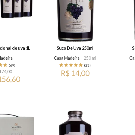
cional de uva 1L
Suco De Uva 250ml
S
adeira
Casa Madeira
250 ml
Ca
(69)
(23)
R$ 14,00
174,00
156,60