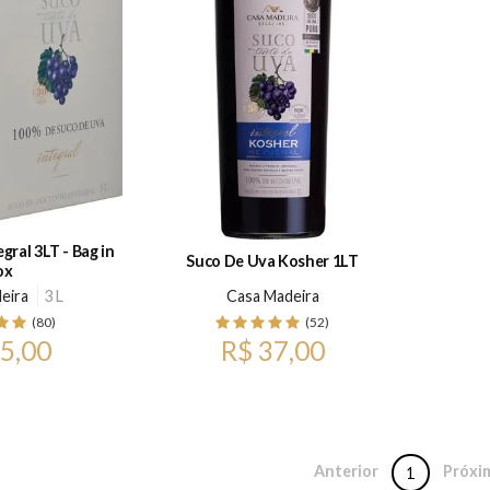
gral 3LT - Bag in
Suco De Uva Kosher 1LT
ox
eira
3 L
Casa Madeira
(80)
(52)
5,00
R$ 37,00
Anterior
Próxi
1