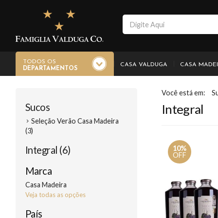
TODOS OS
CASA VALDUGA
CASA MADE
DEPARTAMENTOS
S
Sucos
Integral
Seleção Verão Casa Madeira
(3)
Integral (6)
10%
OFF
Marca
Casa Madeira
Veja todas as opções
País