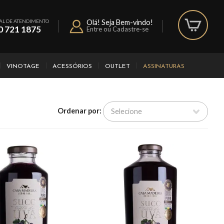
AL DE ATENDIMENTO
Olá! Seja Bem-vindo!
0 721 1875
Entre ou Cadastre-se
VINOTAGE
ACESSÓRIOS
OUTLET
ASSINATURAS
Ordenar por: