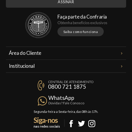
Faça parte da Confraria
Obtenha benefícios exclusivos
Saiba como funciona
Área do Cliente
Meus Pedidos
Institucional
Minha Conta
A Famiglia Valduga
Assinaturas
CENTRAL DE ATENDIMENTO
Política de Privacidade
0800 721 1875
Planos Famiglia
Política de Frete
Confraria
WhatsApp
Trocas e Devoluções
Dúvidas? Fale Conosco
Formas de Pagamento
Segunda-feira a Sexta-feira, das 08h às 17h.
Siga-nos
Fale Conosco
nas redes sociais
Mapa do Site