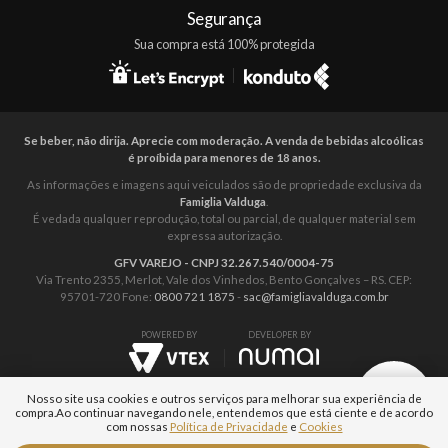
Segurança
Sua compra está 100% protegida
Se beber, não dirija. Aprecie com moderação. A venda de bebidas alcoólicas
é proíbida para menores de 18 anos.
As informações e imagens aqui veiculados são de propriedade exclusiva da
Famiglia Valduga
.
É vedada qualquer reprodução, total ou parcial, de qualquer material sem
expressa autorização.
GFV VAREJO - CNPJ 32.267.540/0004-75
Via Trento 2355, Merlot, Vale dos Vinhedos, Bento Gonçalves – RS. CEP:
95701-720 Fone:
0800 721 1875
-
sac@famigliavalduga.com.br
POWERED BY
DEVELOPER BY
Nosso site usa cookies e outros serviços para melhorar sua experiência de
compra.
Ao continuar navegando nele, entendemos que está ciente e de acordo
com nossas
Política de Privacidade
e
Cookies