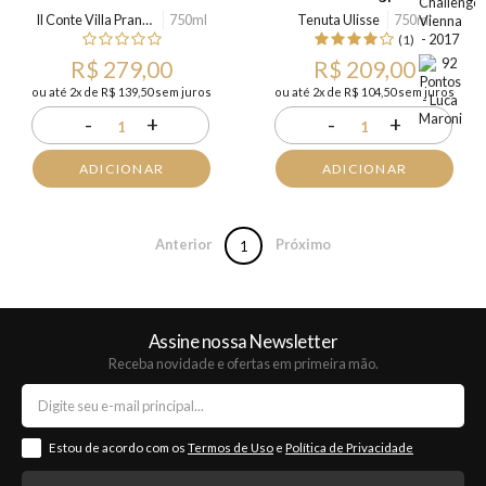
Il Conte Villa Prandone
750ml
Tenuta Ulisse
750ml
(1)
R$ 279,00
R$ 209,00
ou até 2x de R$ 139,50 sem juros
ou até 2x de R$ 104,50 sem juros
-
+
-
+
1
1
ADICIONAR
ADICIONAR
Anterior
Próximo
1
Assine nossa Newsletter
Receba novidade e ofertas em primeira mão.
Estou de acordo com os
Termos de Uso
e
Política de Privacidade