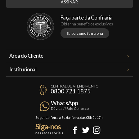
Faça parte da Confraria
Obtenha benefícios exclusivos
Saiba como funciona
Área do Cliente
Meus Pedidos
Institucional
Minha Conta
A Famiglia Valduga
Assinaturas
CENTRAL DE ATENDIMENTO
Política de Privacidade
0800 721 1875
Planos Famiglia
Política de Frete
Confraria
WhatsApp
Trocas e Devoluções
Dúvidas? Fale Conosco
Formas de Pagamento
Segunda-feira a Sexta-feira, das 08h às 17h.
Siga-nos
Fale Conosco
nas redes sociais
Mapa do Site