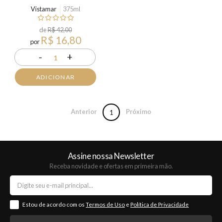
Vistamar
375ml
de
R$ 42,00
R$ 16,80
por
-
+
1
ADICIONAR
Anterior
Próximo
1
Assine nossa Newsletter
Receba novidade e ofertas em primeira mão.
Estou de acordo com os
Termos de Uso
e
Política de Privacidade