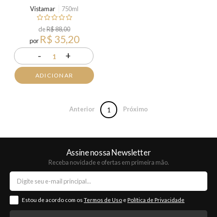
Vistamar
750ml
de
R$ 88,00
R$ 35,20
por
-
+
1
ADICIONAR
Anterior
Próximo
1
Assine nossa Newsletter
Receba novidade e ofertas em primeira mão.
Estou de acordo com os
Termos de Uso
e
Política de Privacidade