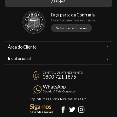
Faça parte da Confraria
Obtenha benefícios exclusivos
Saiba como funciona
Área do Cliente
Meus Pedidos
Institucional
Minha Conta
A Famiglia Valduga
Assinaturas
CENTRAL DE ATENDIMENTO
Política de Privacidade
0800 721 1875
Planos Famiglia
Política de Frete
Confraria
WhatsApp
Trocas e Devoluções
Dúvidas? Fale Conosco
Formas de Pagamento
Segunda-feira a Sexta-feira, das 08h às 17h.
Siga-nos
Fale Conosco
nas redes sociais
Mapa do Site