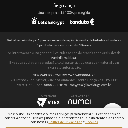
Segurança
Sua compra está 100% protegida
Se beber, não dirija. Aprecie com moderação. A venda de bebidas alcoólicas
é proíbida para menores de 18 anos.
As informações e imagens aqui veiculados são de propriedade exclusiva da
Famiglia Valduga
.
É vedada qualquer reprodução, total ou parcial, de qualquer material sem
expressa autorização.
GFV VAREJO - CNPJ 32.267.540/0004-75
Via Trento 2355, Merlot, Vale dos Vinhedos, Bento Gonçalves – RS. CEP:
95701-720 Fone:
0800 721 1875
-
sac@famigliavalduga.com.br
POWERED BY
DEVELOPER BY
Nosso site usa cookies e outros serviços para melhorar sua experiência de
compra.
Ao continuar navegando nele, entendemos que está ciente e de acordo
com nossas
Política de Privacidade
e
Cookies