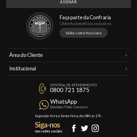
Faça parte da Confraria
Obtenha benefícios exclusivos
Saiba como funciona
Área do Cliente
Meus Pedidos
Institucional
Minha Conta
A Famiglia Valduga
Assinaturas
CENTRAL DE ATENDIMENTO
Política de Privacidade
0800 721 1875
Planos Famiglia
Política de Frete
Confraria
WhatsApp
Trocas e Devoluções
Dúvidas? Fale Conosco
Formas de Pagamento
Segunda-feira a Sexta-feira, das 08h às 17h.
Siga-nos
Fale Conosco
nas redes sociais
Mapa do Site