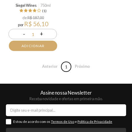
Siegel Wines
750ml
(1)
de
R$ 187,00
R$ 56,10
por
-
+
1
ADICIONAR
Anterior
Próximo
1
Assine nossa Newsletter
Receba novidade e ofertas em primeira mão.
Estou de acordo com os
Termos de Uso
e
Política de Privacidade