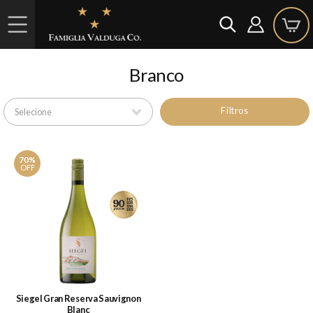
Branco
Filtros
70%
OFF
Siegel Gran Reserva Sauvignon
Blanc