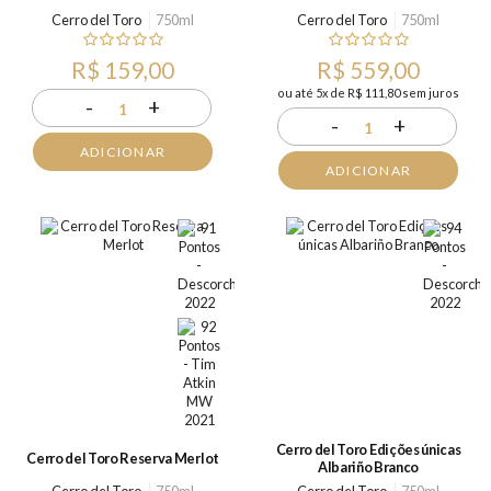
Cerro del Toro
750ml
Cerro del Toro
750ml
R$ 159,00
R$ 559,00
ou até 5x de R$ 111,80 sem juros
-
+
1
-
+
1
ADICIONAR
ADICIONAR
Cerro del Toro Edições únicas
Cerro del Toro Reserva Merlot
Albariño Branco