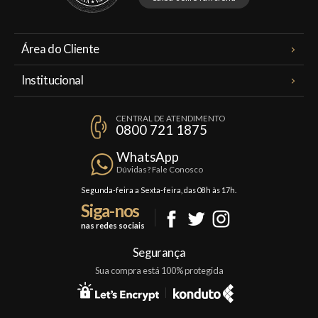
Área do Cliente
Meus Pedidos
Institucional
Minha Conta
A Famiglia Valduga
Assinaturas
CENTRAL DE ATENDIMENTO
Política de Privacidade
0800 721 1875
Planos Famiglia
Política de Frete
Confraria
WhatsApp
Trocas e Devoluções
Dúvidas? Fale Conosco
Formas de Pagamento
Segunda-feira a Sexta-feira, das 08h às 17h.
Siga-nos
Fale Conosco
nas redes sociais
Mapa do Site
Segurança
Sua compra está 100% protegida