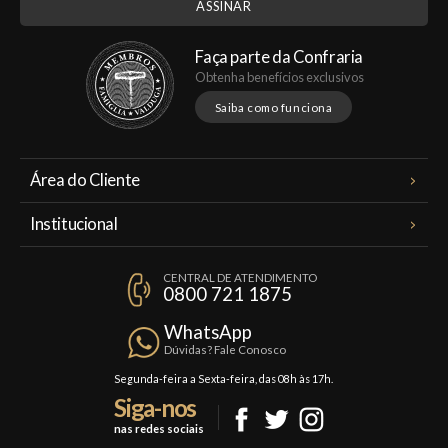
Faça parte da Confraria
Obtenha benefícios exclusivos
Saiba como funciona
Área do Cliente
Meus Pedidos
Institucional
Minha Conta
A Famiglia Valduga
Assinaturas
CENTRAL DE ATENDIMENTO
Política de Privacidade
0800 721 1875
Planos Famiglia
Política de Frete
Confraria
WhatsApp
Trocas e Devoluções
Dúvidas? Fale Conosco
Formas de Pagamento
Segunda-feira a Sexta-feira, das 08h às 17h.
Siga-nos
Fale Conosco
nas redes sociais
Mapa do Site