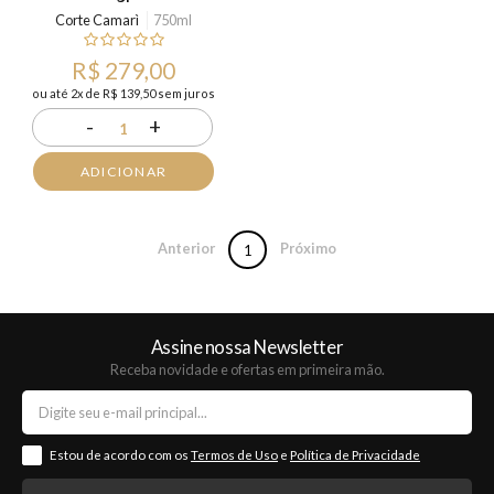
Corte Camarì
750ml
R$ 279,00
ou até 2x de R$ 139,50 sem juros
-
+
1
ADICIONAR
Anterior
Próximo
1
Assine nossa Newsletter
Receba novidade e ofertas em primeira mão.
Estou de acordo com os
Termos de Uso
e
Política de Privacidade