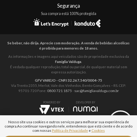
Segurança
Sua compra está 100% protegida
Se beber, não dirija. Aprecie com moderação. A venda de bebidas alcoólicas
é proíbida para menores de 18 anos.
As informações e imagens aqui veiculados são de propriedade exclusiva da
Famiglia Valduga
.
É vedada qualquer reprodução, total ou parcial, de qualquer material sem
expressa autorização.
GFV VAREJO - CNPJ 32.267.540/0004-75
Via Trento 2355, Merlot, Vale dos Vinhedos, Bento Gonçalves – RS. CEP:
95701-720 Fone:
0800 721 1875
-
sac@famigliavalduga.com.br
POWERED BY
DEVELOPER BY
Nosso site usa cookies e outros serviços para melhorar sua experiência de
compra.
Ao continuar navegando nele, entendemos que está ciente e de acordo
com nossas
Política de Privacidade
e
Cookies