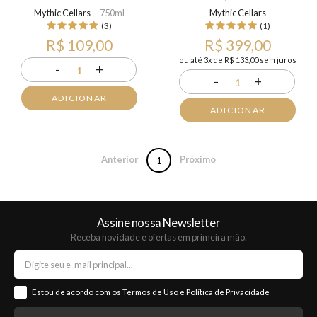
Mythic Cellars
750ml
Mythic Cellars
(3)
(1)
R$ 109,00
R$ 399,00
ou até 3x de R$ 133,00 sem juros
-
+
1
-
+
1
ADICIONAR
ADICIONAR
Anterior
Próximo
1
Assine nossa Newsletter
Receba novidade e ofertas em primeira mão.
Estou de acordo com os
Termos de Uso
e
Política de Privacidade