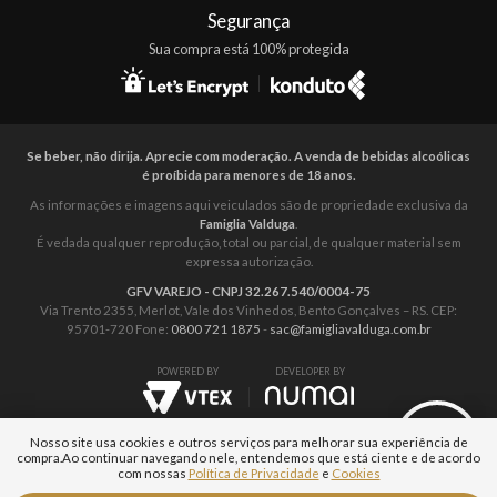
Segurança
Sua compra está 100% protegida
Se beber, não dirija. Aprecie com moderação. A venda de bebidas alcoólicas
é proíbida para menores de 18 anos.
As informações e imagens aqui veiculados são de propriedade exclusiva da
Famiglia Valduga
.
É vedada qualquer reprodução, total ou parcial, de qualquer material sem
expressa autorização.
GFV VAREJO - CNPJ 32.267.540/0004-75
Via Trento 2355, Merlot, Vale dos Vinhedos, Bento Gonçalves – RS. CEP:
95701-720 Fone:
0800 721 1875
-
sac@famigliavalduga.com.br
POWERED BY
DEVELOPER BY
Nosso site usa cookies e outros serviços para melhorar sua experiência de
compra.
Ao continuar navegando nele, entendemos que está ciente e de acordo
com nossas
Política de Privacidade
e
Cookies