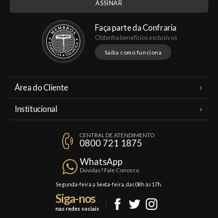
Faça parte da Confraria
Obtenha benefícios exclusivos
Saiba como funciona
Área do Cliente
Meus Pedidos
Institucional
Minha Conta
A Famiglia Valduga
Assinaturas
CENTRAL DE ATENDIMENTO
Política de Privacidade
0800 721 1875
Planos Famiglia
Política de Frete
Confraria
WhatsApp
Trocas e Devoluções
Dúvidas? Fale Conosco
Formas de Pagamento
Segunda-feira a Sexta-feira, das 08h às 17h.
Siga-nos
Fale Conosco
nas redes sociais
Mapa do Site