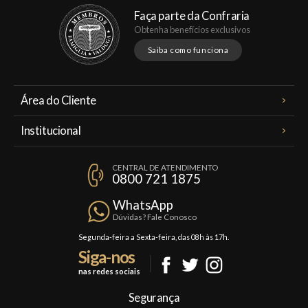
Faça parte da Confraria
Obtenha benefícios exclusivos
Saiba como funciona
Área do Cliente
Meus Pedidos
Institucional
Minha Conta
A Famiglia Valduga
Assinaturas
CENTRAL DE ATENDIMENTO
Política de Privacidade
0800 721 1875
Planos Famiglia
Política de Frete
Confraria
WhatsApp
Trocas e Devoluções
Dúvidas? Fale Conosco
Formas de Pagamento
Segunda-feira a Sexta-feira, das 08h às 17h.
Siga-nos
Fale Conosco
nas redes sociais
Mapa do Site
Segurança