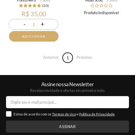
Ponto Nero
750ml
Allan Scott
750ml
(20)
R$ 35,00
Produto indisponível
-
+
1
ADICIONAR
Anterior
Próximo
1
Assine nossa Newsletter
Receba novidade e ofertas em primeira mão.
Estou de acordo com os
Termos de Uso
e
Política de Privacidade