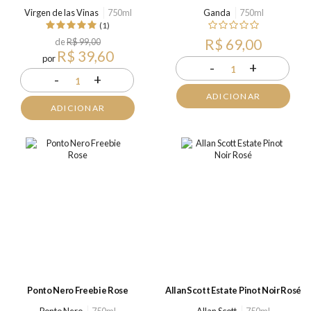
Virgen de las Vinas
750ml
Ganda
750ml
(1)
de
R$ 99,00
R$ 69,00
R$ 39,60
por
-
+
1
-
+
1
ADICIONAR
ADICIONAR
Ponto Nero Freebie Rose
Allan Scott Estate Pinot Noir Rosé