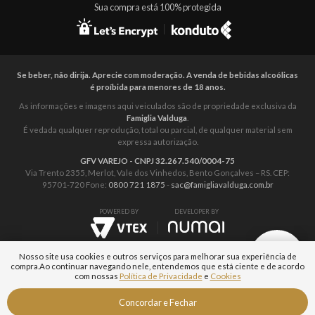
Sua compra está 100% protegida
Se beber, não dirija. Aprecie com moderação. A venda de bebidas alcoólicas
é proíbida para menores de 18 anos.
As informações e imagens aqui veiculados são de propriedade exclusiva da
Famiglia Valduga
.
É vedada qualquer reprodução, total ou parcial, de qualquer material sem
expressa autorização.
GFV VAREJO - CNPJ 32.267.540/0004-75
Via Trento 2355, Merlot, Vale dos Vinhedos, Bento Gonçalves – RS. CEP:
95701-720 Fone:
0800 721 1875
-
sac@famigliavalduga.com.br
POWERED BY
DEVELOPER BY
Nosso site usa cookies e outros serviços para melhorar sua experiência de
compra.
Ao continuar navegando nele, entendemos que está ciente e de acordo
com nossas
Política de Privacidade
e
Cookies
Aguarde...
Fale com um
Concordar e Fechar
Especialista