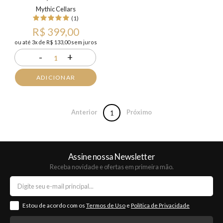
Mythic Cellars
(1)
R$ 399,00
ou até 3x de R$ 133,00 sem juros
-
+
1
ADICIONAR
Anterior
Próximo
1
Assine nossa Newsletter
Receba novidade e ofertas em primeira mão.
Estou de acordo com os
Termos de Uso
e
Política de Privacidade