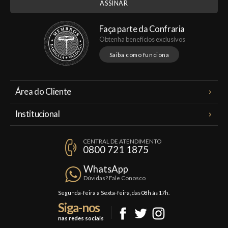
Faça parte da Confraria
Obtenha benefícios exclusivos
Saiba como funciona
Área do Cliente
Meus Pedidos
Institucional
Minha Conta
A Famiglia Valduga
Assinaturas
CENTRAL DE ATENDIMENTO
Política de Privacidade
0800 721 1875
Planos Famiglia
Política de Frete
Confraria
WhatsApp
Trocas e Devoluções
Dúvidas? Fale Conosco
Formas de Pagamento
Segunda-feira a Sexta-feira, das 08h às 17h.
Siga-nos
Fale Conosco
nas redes sociais
Mapa do Site