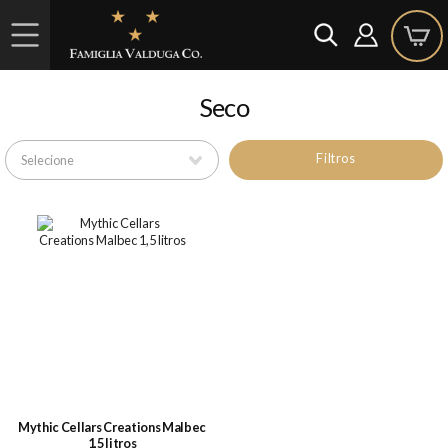
Seco
Filtros
Mythic Cellars Creations Malbec
1,5 litros