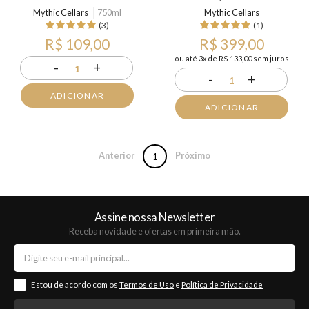
Mythic Cellars
750ml
Mythic Cellars
(3)
(1)
R$ 109,00
R$ 399,00
ou até 3x de R$ 133,00 sem juros
-
+
1
-
+
1
ADICIONAR
ADICIONAR
Anterior
Próximo
1
Assine nossa Newsletter
Receba novidade e ofertas em primeira mão.
Estou de acordo com os
Termos de Uso
e
Política de Privacidade