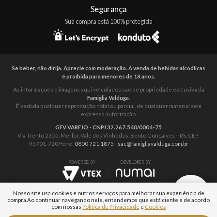
Segurança
Sua compra está 100% protegida
Se beber, não dirija. Aprecie com moderação. A venda de bebidas alcoólicas
é proíbida para menores de 18 anos.
As informações e imagens aqui veiculados são de propriedade exclusiva da
Famiglia Valduga
.
É vedada qualquer reprodução, total ou parcial, de qualquer material sem
expressa autorização.
GFV VAREJO - CNPJ 32.267.540/0004-75
Via Trento 2355, Merlot, Vale dos Vinhedos, Bento Gonçalves – RS. CEP:
95701-720 Fone:
0800 721 1875
-
sac@famigliavalduga.com.br
POWERED BY
DEVELOPER BY
Nosso site usa cookies e outros serviços para melhorar sua experiência de
compra.
Ao continuar navegando nele, entendemos que está ciente e de acordo
com nossas
Política de Privacidade
e
Cookies