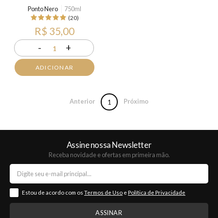
Ponto Nero
750ml
(20)
R$ 35,00
-
+
1
ADICIONAR
Anterior
Próximo
1
Assine nossa Newsletter
Receba novidade e ofertas em primeira mão.
Estou de acordo com os
Termos de Uso
e
Política de Privacidade