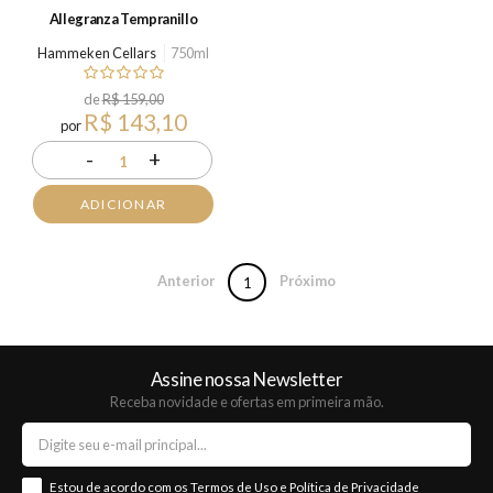
Allegranza Tempranillo
Hammeken Cellars
750ml
de
R$ 159,00
R$ 143,10
por
-
+
1
ADICIONAR
Anterior
Próximo
1
Assine nossa Newsletter
Receba novidade e ofertas em primeira mão.
Estou de acordo com os
Termos de Uso
e
Política de Privacidade