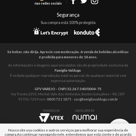
nas redes sociais
Mapa do Site
Segurança
Sua compra está 100% protegida
Se beber, não dirija. Aprecie com moderação. A venda de bebidas alcoólicas
é proíbida para menores de 18 anos.
As informações e imagens aqui veiculados são de propriedade exclusiva da
Famiglia Valduga
.
É vedada qualquer reprodução, total ou parcial, de qualquer material sem
expressa autorização.
GFV VAREJO - CNPJ 32.267.540/0004-75
Via Trento 2355, Merlot, Vale dos Vinhedos, Bento Gonçalves – RS. CEP:
95701-720 Fone:
0800 721 1875
-
sac@famigliavalduga.com.br
POWERED BY
DEVELOPER BY
Nosso site usa cookies e outros serviços para melhorar sua experiência de
compra.
Ao continuar navegando nele, entendemos que está ciente e de acordo