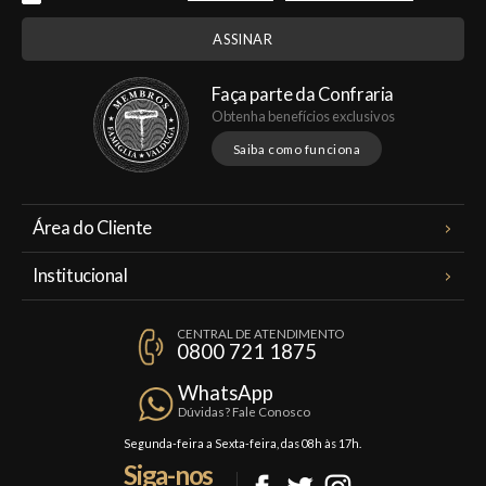
Faça parte da Confraria
Obtenha benefícios exclusivos
Saiba como funciona
Área do Cliente
Meus Pedidos
Institucional
Minha Conta
A Famiglia Valduga
Assinaturas
CENTRAL DE ATENDIMENTO
Política de Privacidade
0800 721 1875
Planos Famiglia
Política de Frete
Confraria
WhatsApp
Trocas e Devoluções
Dúvidas? Fale Conosco
Formas de Pagamento
Segunda-feira a Sexta-feira, das 08h às 17h.
Siga-nos
Fale Conosco