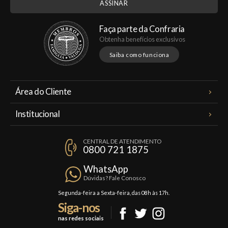
Faça parte da Confraria
Obtenha benefícios exclusivos
Saiba como funciona
Área do Cliente
Meus Pedidos
Institucional
Minha Conta
A Famiglia Valduga
Assinaturas
CENTRAL DE ATENDIMENTO
Política de Privacidade
0800 721 1875
Planos Famiglia
Política de Frete
Confraria
WhatsApp
Trocas e Devoluções
Dúvidas? Fale Conosco
Formas de Pagamento
Segunda-feira a Sexta-feira, das 08h às 17h.
Siga-nos
Fale Conosco
nas redes sociais
Mapa do Site