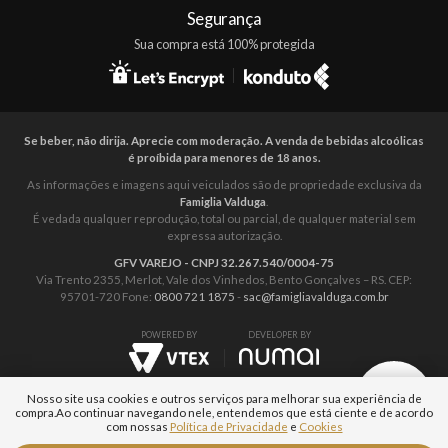
Segurança
Sua compra está 100% protegida
Se beber, não dirija. Aprecie com moderação. A venda de bebidas alcoólicas
é proíbida para menores de 18 anos.
As informações e imagens aqui veiculados são de propriedade exclusiva da
Famiglia Valduga
.
É vedada qualquer reprodução, total ou parcial, de qualquer material sem
expressa autorização.
GFV VAREJO - CNPJ 32.267.540/0004-75
Via Trento 2355, Merlot, Vale dos Vinhedos, Bento Gonçalves – RS. CEP:
95701-720 Fone:
0800 721 1875
-
sac@famigliavalduga.com.br
POWERED BY
DEVELOPER BY
Nosso site usa cookies e outros serviços para melhorar sua experiência de
compra.
Ao continuar navegando nele, entendemos que está ciente e de acordo
com nossas
Política de Privacidade
e
Cookies