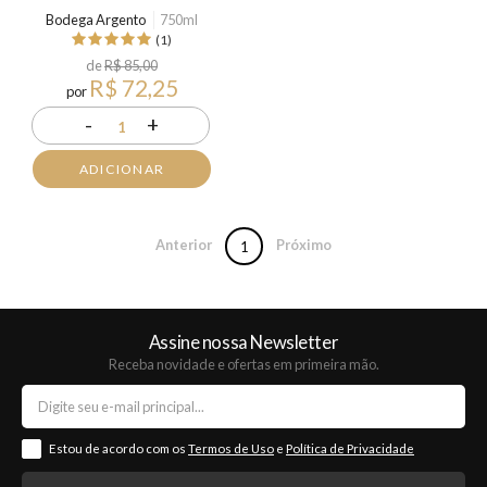
Bodega Argento
750ml
(1)
de
R$ 85,00
R$ 72,25
por
-
+
1
ADICIONAR
Anterior
Próximo
1
Assine nossa Newsletter
Receba novidade e ofertas em primeira mão.
Estou de acordo com os
Termos de Uso
e
Política de Privacidade