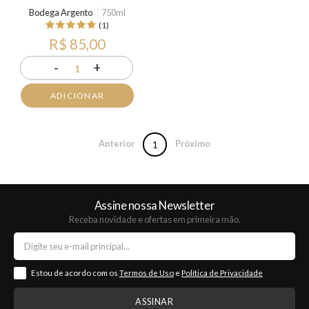
Bodega Argento
750ml
(1)
R$ 85,00
-
+
1
ADICIONAR
Anterior
Próximo
1
Assine nossa Newsletter
Receba novidade e ofertas em primeira mão.
Estou de acordo com os
Termos de Uso
e
Política de Privacidade