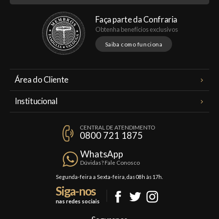
Faça parte da Confraria
Obtenha benefícios exclusivos
Saiba como funciona
Área do Cliente
Meus Pedidos
Institucional
Minha Conta
A Famiglia Valduga
Assinaturas
CENTRAL DE ATENDIMENTO
Política de Privacidade
0800 721 1875
Planos Famiglia
Política de Frete
Confraria
WhatsApp
Trocas e Devoluções
Dúvidas? Fale Conosco
Formas de Pagamento
Segunda-feira a Sexta-feira, das 08h às 17h.
Siga-nos
Fale Conosco
nas redes sociais
Mapa do Site