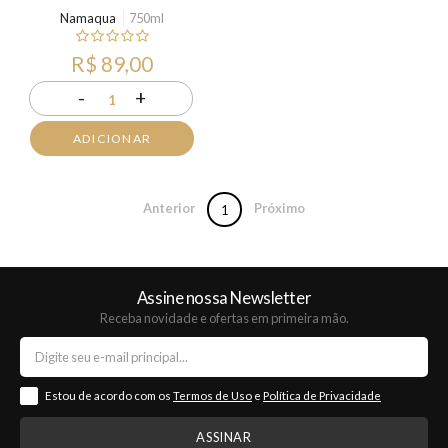
Namaqua
750ml
R$ 89,00
-
+
1
ADICIONAR
Anterior
Próximo
1
Assine nossa Newsletter
Receba novidade e ofertas em primeira mão.
Estou de acordo com os
Termos de Uso
e
Política de Privacidade