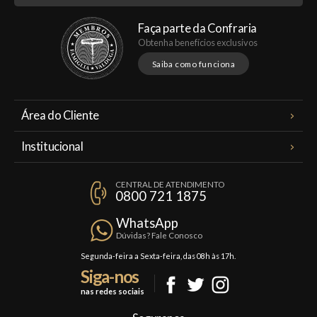
Faça parte da Confraria
Obtenha benefícios exclusivos
Saiba como funciona
Área do Cliente
Meus Pedidos
Institucional
Minha Conta
A Famiglia Valduga
Assinaturas
CENTRAL DE ATENDIMENTO
Política de Privacidade
0800 721 1875
Planos Famiglia
Política de Frete
Confraria
WhatsApp
Trocas e Devoluções
Dúvidas? Fale Conosco
Formas de Pagamento
Segunda-feira a Sexta-feira, das 08h às 17h.
Siga-nos
Fale Conosco
nas redes sociais
Mapa do Site