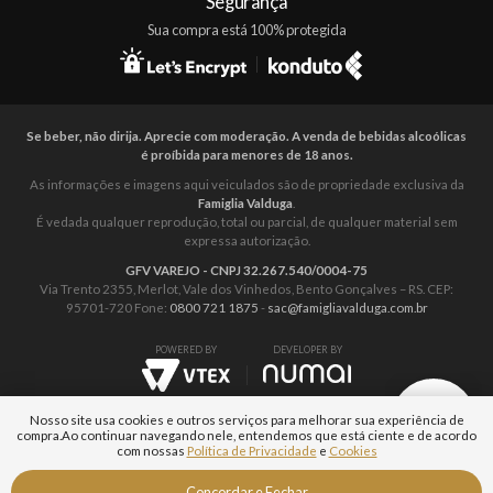
Segurança
Sua compra está 100% protegida
Se beber, não dirija. Aprecie com moderação. A venda de bebidas alcoólicas
é proíbida para menores de 18 anos.
As informações e imagens aqui veiculados são de propriedade exclusiva da
Famiglia Valduga
.
É vedada qualquer reprodução, total ou parcial, de qualquer material sem
expressa autorização.
GFV VAREJO - CNPJ 32.267.540/0004-75
Via Trento 2355, Merlot, Vale dos Vinhedos, Bento Gonçalves – RS. CEP:
95701-720 Fone:
0800 721 1875
-
sac@famigliavalduga.com.br
POWERED BY
DEVELOPER BY
Nosso site usa cookies e outros serviços para melhorar sua experiência de
compra.
Ao continuar navegando nele, entendemos que está ciente e de acordo
com nossas
Política de Privacidade
e
Cookies
Aguarde...
Fale com um
Concordar e Fechar