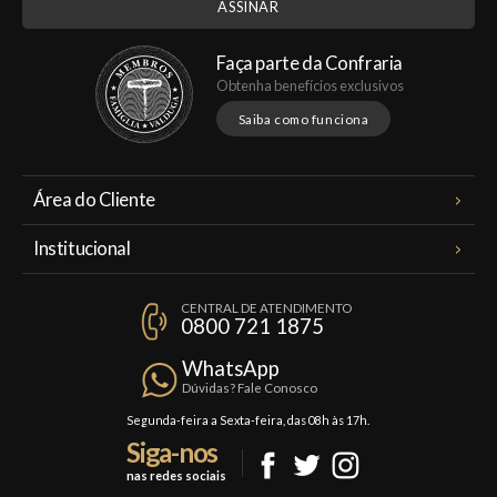
Faça parte da Confraria
Obtenha benefícios exclusivos
Saiba como funciona
Área do Cliente
Meus Pedidos
Institucional
Minha Conta
A Famiglia Valduga
Assinaturas
CENTRAL DE ATENDIMENTO
Política de Privacidade
0800 721 1875
Planos Famiglia
Política de Frete
Confraria
WhatsApp
Trocas e Devoluções
Dúvidas? Fale Conosco
Formas de Pagamento
Segunda-feira a Sexta-feira, das 08h às 17h.
Siga-nos
Fale Conosco
nas redes sociais
Mapa do Site