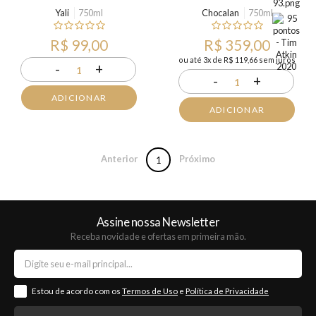
Yali
750ml
Chocalan
750ml
R$ 99,00
R$ 359,00
ou até 3x de R$ 119,66 sem juros
-
+
1
-
+
1
ADICIONAR
ADICIONAR
Anterior
Próximo
1
Assine nossa Newsletter
Receba novidade e ofertas em primeira mão.
Estou de acordo com os
Termos de Uso
e
Política de Privacidade