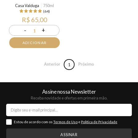
Casa Valduga
750ml
(64)
R$ 65,00
-
+
1
ADICIONAR
Anterior
Próximo
1
Assine nossa Newsletter
Receba novidade e ofertas em primeira mão.
Estou de acordo com os
Termos de Uso
e
Política de Privacidade