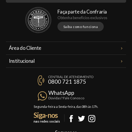
Faça parte da Confraria
Obtenha benefícios exclusivos
Saiba como funciona
Área do Cliente
Meus Pedidos
Institucional
Minha Conta
A Famiglia Valduga
Assinaturas
CENTRAL DE ATENDIMENTO
Política de Privacidade
0800 721 1875
Planos Famiglia
Política de Frete
Confraria
WhatsApp
Trocas e Devoluções
Dúvidas? Fale Conosco
Formas de Pagamento
Segunda-feira a Sexta-feira, das 08h às 17h.
Siga-nos
Fale Conosco
nas redes sociais
Mapa do Site