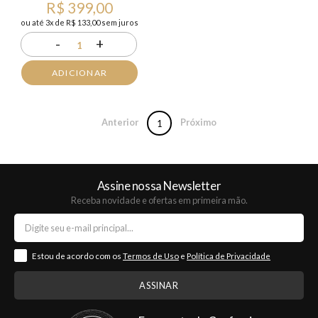
R$ 399,00
ou até 3x de R$ 133,00 sem juros
-
+
1
ADICIONAR
Anterior
Próximo
1
Assine nossa Newsletter
Receba novidade e ofertas em primeira mão.
Estou de acordo com os
Termos de Uso
e
Política de Privacidade