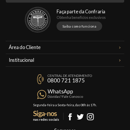
Faça parte da Confraria
Obtenha benefícios exclusivos
Saiba como funciona
Área do Cliente
Meus Pedidos
Institucional
Minha Conta
A Famiglia Valduga
Assinaturas
CENTRAL DE ATENDIMENTO
Política de Privacidade
0800 721 1875
Planos Famiglia
Política de Frete
Confraria
WhatsApp
Trocas e Devoluções
Dúvidas? Fale Conosco
Formas de Pagamento
Segunda-feira a Sexta-feira, das 08h às 17h.
Siga-nos
Fale Conosco
nas redes sociais
Mapa do Site