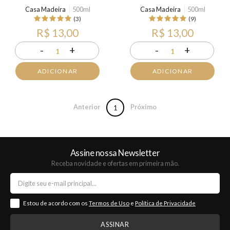
Casa Madeira
500ml
Casa Madeira
500ml
(3)
(9)
R$ 13,00
R$ 13,00
-
+
-
+
1
1
ADICIONAR
ADICIONAR
Anterior
Próximo
1
Assine nossa Newsletter
Receba novidade e ofertas em primeira mão.
Estou de acordo com os
Termos de Uso
e
Política de Privacidade