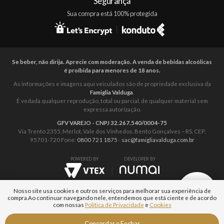
Segurança
Sua compra está 100% protegida
Se beber, não dirija. Aprecie com moderação. A venda de bebidas alcoólicas
é proíbida para menores de 18 anos.
As informações e imagens aqui veiculados são de propriedade exclusiva da
Famiglia Valduga
.
É vedada qualquer reprodução, total ou parcial, de qualquer material sem
expressa autorização.
GFV VAREJO - CNPJ 32.267.540/0004-75
Via Trento 2355, Merlot, Vale dos Vinhedos, Bento Gonçalves – RS. CEP:
95701-720 Fone:
0800 721 1875
-
sac@famigliavalduga.com.br
POWERED BY
DEVELOPER BY
Nosso site usa cookies e outros serviços para melhorar sua experiência de
compra.
Ao continuar navegando nele, entendemos que está ciente e de acordo
com nossas
Política de Privacidade
e
Cookies
Fale com um
Concordar e Fechar