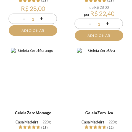
(23)
(23)
R$ 28,00
de
R$ 28,00
R$ 22,40
por
-
+
1
-
+
1
ADICIONAR
ADICIONAR
Geleia Zero Morango
Geleia Zero Uva
Casa Madeira
220g
Casa Madeira
220g
(13)
(11)