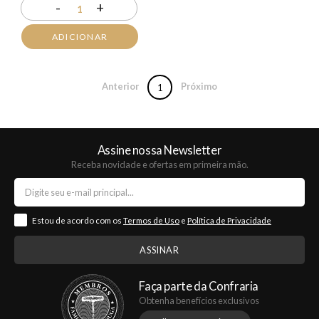
-
+
1
ADICIONAR
Anterior
Próximo
1
Assine nossa Newsletter
Receba novidade e ofertas em primeira mão.
Estou de acordo com os
Termos de Uso
e
Política de Privacidade
Faça parte da Confraria
Obtenha benefícios exclusivos