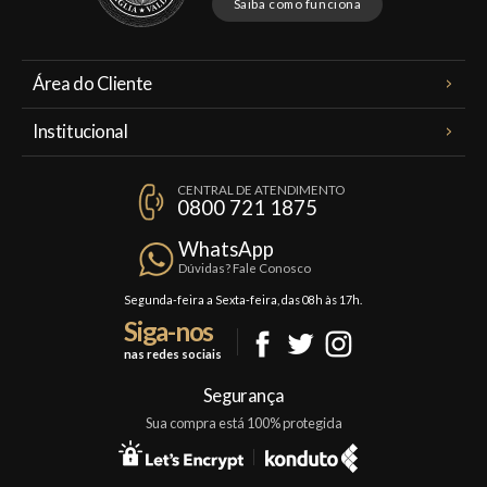
Saiba como funciona
Área do Cliente
Meus Pedidos
Institucional
Minha Conta
A Famiglia Valduga
Assinaturas
CENTRAL DE ATENDIMENTO
Política de Privacidade
0800 721 1875
Planos Famiglia
Política de Frete
Confraria
WhatsApp
Trocas e Devoluções
Dúvidas? Fale Conosco
Formas de Pagamento
Segunda-feira a Sexta-feira, das 08h às 17h.
Siga-nos
Fale Conosco
nas redes sociais
Mapa do Site
Segurança
Sua compra está 100% protegida