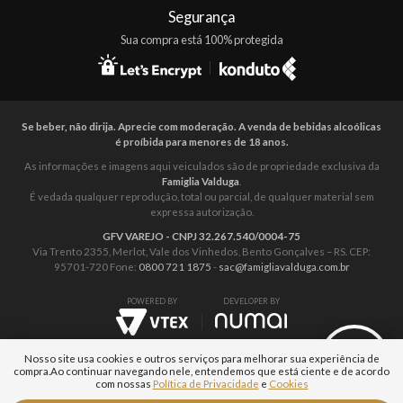
Segurança
Sua compra está 100% protegida
Se beber, não dirija. Aprecie com moderação. A venda de bebidas alcoólicas
é proíbida para menores de 18 anos.
As informações e imagens aqui veiculados são de propriedade exclusiva da
Famiglia Valduga
.
É vedada qualquer reprodução, total ou parcial, de qualquer material sem
expressa autorização.
GFV VAREJO - CNPJ 32.267.540/0004-75
Via Trento 2355, Merlot, Vale dos Vinhedos, Bento Gonçalves – RS. CEP:
95701-720 Fone:
0800 721 1875
-
sac@famigliavalduga.com.br
POWERED BY
DEVELOPER BY
Nosso site usa cookies e outros serviços para melhorar sua experiência de
compra.
Ao continuar navegando nele, entendemos que está ciente e de acordo
com nossas
Política de Privacidade
e
Cookies