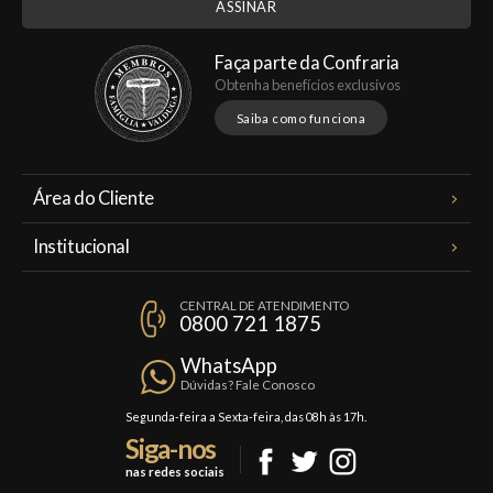
Faça parte da Confraria
Obtenha benefícios exclusivos
Saiba como funciona
Área do Cliente
Meus Pedidos
Institucional
Minha Conta
A Famiglia Valduga
Assinaturas
CENTRAL DE ATENDIMENTO
Política de Privacidade
0800 721 1875
Planos Famiglia
Política de Frete
Confraria
WhatsApp
Trocas e Devoluções
Dúvidas? Fale Conosco
Formas de Pagamento
Segunda-feira a Sexta-feira, das 08h às 17h.
Siga-nos
Fale Conosco
nas redes sociais
Mapa do Site