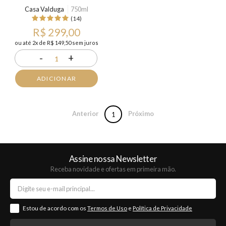
Casa Valduga
750ml
(14)
R$ 299,00
ou até 2x de R$ 149,50 sem juros
-
+
1
ADICIONAR
Anterior
Próximo
1
Assine nossa Newsletter
Receba novidade e ofertas em primeira mão.
Estou de acordo com os
Termos de Uso
e
Política de Privacidade