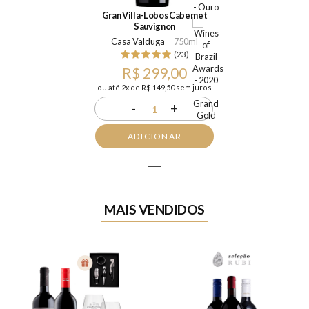
Gran Villa-Lobos Cabernet
Sauvignon
Casa Valduga
750ml
(23)
R$ 299,00
ou até 2x de R$ 149,50 sem juros
-
+
1
ADICIONAR
1
MAIS VENDIDOS