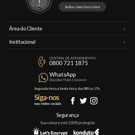
Saiba como funciona
Área do Cliente
Meus Pedidos
Institucional
Minha Conta
A Famiglia Valduga
Assinaturas
CENTRAL DE ATENDIMENTO
Política de Privacidade
0800 721 1875
Planos Famiglia
Política de Frete
Confraria
WhatsApp
Trocas e Devoluções
Dúvidas? Fale Conosco
Formas de Pagamento
Segunda-feira a Sexta-feira, das 08h às 17h.
Siga-nos
Fale Conosco
nas redes sociais
Mapa do Site
Segurança
Sua compra está 100% protegida