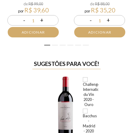
de
R$ 99,00
de
R$ 88,00
R$ 39,60
R$ 35,20
por
por
-
+
-
+
1
1
ADICIONAR
ADICIONAR
1
2
3
4
5
6
SUGESTÕES PARA VOCÊ!