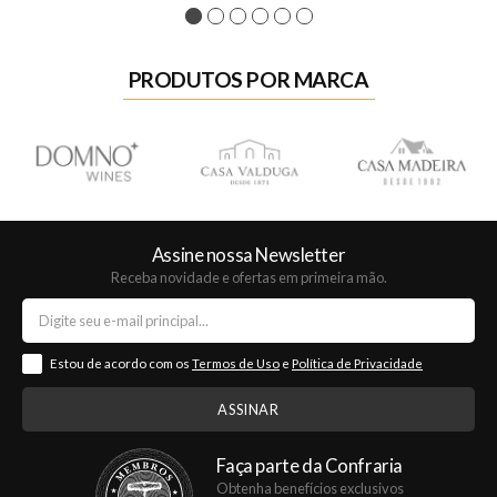
1
2
3
4
5
6
PRODUTOS POR MARCA
Assine nossa Newsletter
Receba novidade e ofertas em primeira mão.
Estou de acordo com os
Termos de Uso
e
Política de Privacidade
Faça parte da Confraria
Obtenha benefícios exclusivos