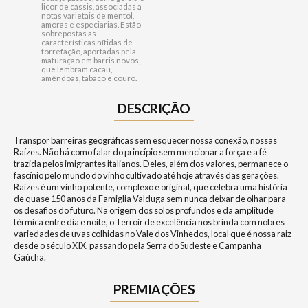
licor de cassis, associadas a
notas varietais de mentol,
amoras e especiarias. Estão
sobrepostas as
características nítidas de
torrefação, aportadas pela
maturação em barris novos,
que lembram cacau,
amêndoas, tabaco e couro.
DESCRIÇÃO
Transpor barreiras geográficas sem esquecer nossa conexão, nossas
Raízes. Não há como falar do princípio sem mencionar a força e a fé
trazida pelos imigrantes italianos. Deles, além dos valores, permanece o
fascínio pelo mundo do vinho cultivado até hoje através das gerações.
Raízes é um vinho potente, complexo e original, que celebra uma história
de quase 150 anos da Famiglia Valduga sem nunca deixar de olhar para
os desafios do futuro. Na origem dos solos profundos e da amplitude
térmica entre dia e noite, o Terroir de excelência nos brinda com nobres
variedades de uvas colhidas no Vale dos Vinhedos, local que é nossa raiz
desde o século XIX, passando pela Serra do Sudeste e Campanha
Gaúcha.
PREMIAÇÕES