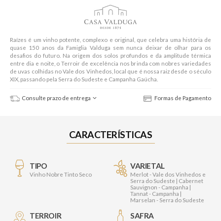
Raízes é um vinho potente, complexo e original, que celebra uma história de
quase 150 anos da Famiglia Valduga sem nunca deixar de olhar para os
desafios do futuro. Na origem dos solos profundos e da amplitude térmica
entre dia e noite, o Terroir de excelência nos brinda com nobres variedades
de uvas colhidas no Vale dos Vinhedos, local que é nossa raiz desde o século
XIX, passando pela Serra do Sudeste e Campanha Gaúcha.
Consulte prazo de entrega
Formas de Pagamento
CARACTERÍSTICAS
TIPO
VARIETAL
Vinho Nobre Tinto Seco
Merlot - Vale dos Vinhedos e
Serra do Sudeste | Cabernet
Sauvignon - Campanha |
Tannat - Campanha |
Marselan - Serra do Sudeste
TERROIR
SAFRA