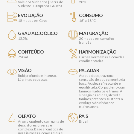
Vale dos Vinhedos | Serra do
2020
Sudeste | Campanha Gaúcha
EVOLUÇÃO
CONSUMO
18 meses em Cave
16º a 18 ºC
GRAU ALCOÓLICO
MATURAÇÃO
15,5%
20 meses em carvalho
francês
CONTEÚDO
HARMONIZAÇÃO
750ml
Carnes vermelhas e comidas
condimentadas
VISÃO
PALADAR
Rubi profundo e intenso.
Ataque doce, traz uma
Lágrimas espessas.
sensação de aquecimento da
boca. Acidez refrescante e
equilibrada. Corpo pleno com
taninos maduros e firmes. A
sinergia da acidez, álcool e
taninos potentes sustenta a
evolução do vinho por
muitos anos.
OLFATO
PAÍS
Aroma opulento com gama de
Brasil
descritores diversa e
complexa. Base aromática de
uvas já passas, como geleia e