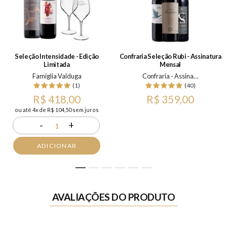
Seleção Intensidade - Edição
Confraria Seleção Rubi - Assinatura
Limitada
Mensal
Famiglia Valduga
Confraria - Assinatura Mensal
(1)
(40)
R$ 418,00
R$ 359,00
ou até 4x de R$ 104,50 sem juros
-
+
1
ADICIONAR
1
2
3
4
5
6
AVALIAÇÕES DO PRODUTO