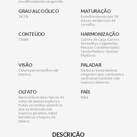
envelhecimento em garrafa.
GRAU ALCOÓLICO
MATURAÇÃO
14,5%
Envelhecimento por 36
meses em barricas de
carvalho.
CONTEÚDO
HARMONIZAÇÃO
750ml
Carnes de Caça. Carnes
Vermelhas. Cogumelos.
Massas Condimentadas.
Queijo Padano. Queijos
Maduros.
VISÃO
PALADAR
Coloração vermelho rubi
Na boca revela taninos
intenso.
elegantes que conduzem a
um final persistente com
nuances minerais.
OLFATO
PAÍS
Apresenta aromas típicos de
Itália
notas de ameixa madura e
frutas vermelhas silvestres
que se misturam com
nuances picantes, notas
balsâmicas e toques de
tabaco.
DESCRIÇÃO