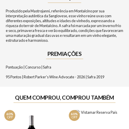
Produzido pela Mastrojanni, referência em Montalcino por sua
interpretação autêntica da Sangiovese, esse vinho reúne uvas com
diferentes exposições, altitudes e idades de vinhedo, expressando a
riqueza do terroir de Montalcino. A safra foi marcada por um inverno frio
e seco, primavera fresca e verão equilibrado, condições que favoreceram
uma maturação gradual das uvas e resultaram em um vinho elegante,
estruturado e harmonioso.
PREMIAÇÕES
Pontuação | Concurso | Safra
95 Pontos | Robert Parker's Wine Advocate - 2026 | Safra 2019
QUEM COMPROU, COMPROU TAMBÉM
60%
60%
OFF
OFF