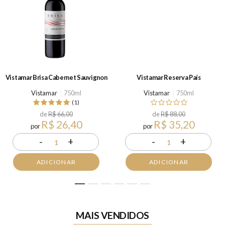
Vistamar Brisa Cabernet Sauvignon
Vistamar Reserva País
Vistamar
750ml
Vistamar
750ml
(1)
de
R$ 66,00
de
R$ 88,00
R$ 26,40
R$ 35,20
por
por
-
+
-
+
1
1
ADICIONAR
ADICIONAR
1
2
3
4
5
6
MAIS VENDIDOS