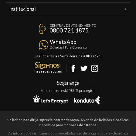
Meus Pedidos
Institucional
Minha Conta
A Famiglia Valduga
Assinaturas
CENTRAL DE ATENDIMENTO
Política de Privacidade
0800 721 1875
Planos Famiglia
Política de Frete
Confraria
WhatsApp
Trocas e Devoluções
Dúvidas? Fale Conosco
Formas de Pagamento
Segunda-feira a Sexta-feira, das 08h às 17h.
Siga-nos
Fale Conosco
nas redes sociais
Mapa do Site
Segurança
Sua compra está 100% protegida
Se beber, não dirija. Aprecie com moderação. A venda de bebidas alcoólicas
é proíbida para menores de 18 anos.
As informações e imagens aqui veiculados são de propriedade exclusiva da