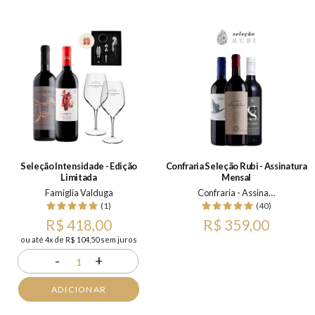
Seleção Intensidade - Edição
Confraria Seleção Rubi - Assinatura
Limitada
Mensal
Famiglia Valduga
Confraria - Assinatura Mensal
(1)
(40)
R$ 418,00
R$ 359,00
ou até 4x de R$ 104,50 sem juros
-
+
1
ADICIONAR