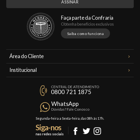
Faça parte da Confraria
Obtenha benefícios exclusivos
Saiba como funciona
Área do Cliente
Meus Pedidos
Institucional
Minha Conta
A Famiglia Valduga
Assinaturas
CENTRAL DE ATENDIMENTO
Política de Privacidade
0800 721 1875
Planos Famiglia
Política de Frete
Confraria
WhatsApp
Trocas e Devoluções
Dúvidas? Fale Conosco
Formas de Pagamento
Segunda-feira a Sexta-feira, das 08h às 17h.
Siga-nos
Fale Conosco
nas redes sociais
Mapa do Site