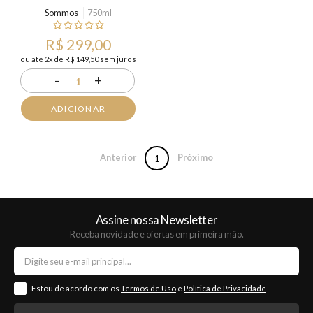
Sommos
750ml
R$ 299,00
ou até 2x de R$ 149,50 sem juros
-
+
1
ADICIONAR
Anterior
Próximo
1
Assine nossa Newsletter
Receba novidade e ofertas em primeira mão.
Estou de acordo com os
Termos de Uso
e
Política de Privacidade