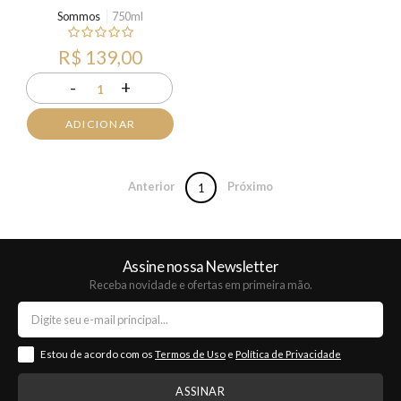
Sommos
750ml
R$ 139,00
-
+
1
ADICIONAR
Anterior
Próximo
1
Assine nossa Newsletter
Receba novidade e ofertas em primeira mão.
Estou de acordo com os
Termos de Uso
e
Política de Privacidade