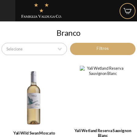
Branco
Filtros
Yali Wetland Reserva Sauvignon
Yali Wild Swan Moscato
Blanc