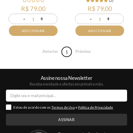
(2)
R$ 79,00
R$ 79,00
-
+
-
+
1
1
ADICIONAR
ADICIONAR
Anterior
Próximo
1
Assine nossa Newsletter
Receba novidade e ofertas em primeira mão.
Estou de acordo com os
Termos de Uso
e
Política de Privacidade