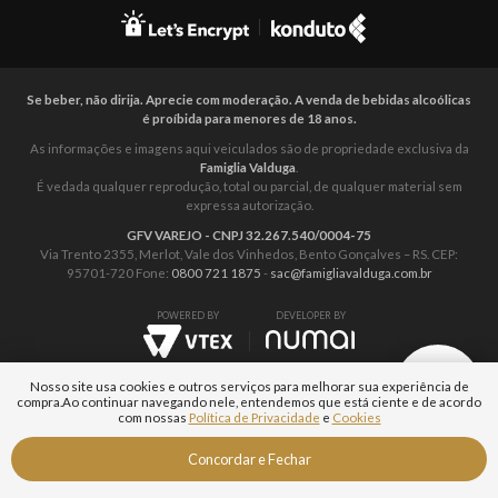
Se beber, não dirija. Aprecie com moderação. A venda de bebidas alcoólicas
é proíbida para menores de 18 anos.
As informações e imagens aqui veiculados são de propriedade exclusiva da
Famiglia Valduga
.
É vedada qualquer reprodução, total ou parcial, de qualquer material sem
expressa autorização.
GFV VAREJO - CNPJ 32.267.540/0004-75
Via Trento 2355, Merlot, Vale dos Vinhedos, Bento Gonçalves – RS. CEP:
95701-720 Fone:
0800 721 1875
-
sac@famigliavalduga.com.br
POWERED BY
DEVELOPER BY
Nosso site usa cookies e outros serviços para melhorar sua experiência de
compra.
Ao continuar navegando nele, entendemos que está ciente e de acordo
com nossas
Política de Privacidade
e
Cookies
Fale com um
Concordar e Fechar
Especialista