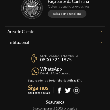
Faça parte da Confraria
Obtenha benefícios exclusivos
Saiba como funciona
Área do Cliente
Meus Pedidos
Institucional
Minha Conta
A Famiglia Valduga
Assinaturas
CENTRAL DE ATENDIMENTO
Política de Privacidade
0800 721 1875
Planos Famiglia
Política de Frete
Confraria
WhatsApp
Trocas e Devoluções
Dúvidas? Fale Conosco
Formas de Pagamento
Segunda-feira a Sexta-feira, das 08h às 17h.
Siga-nos
Fale Conosco
nas redes sociais
Mapa do Site
Segurança
Sua compra está 100% protegida