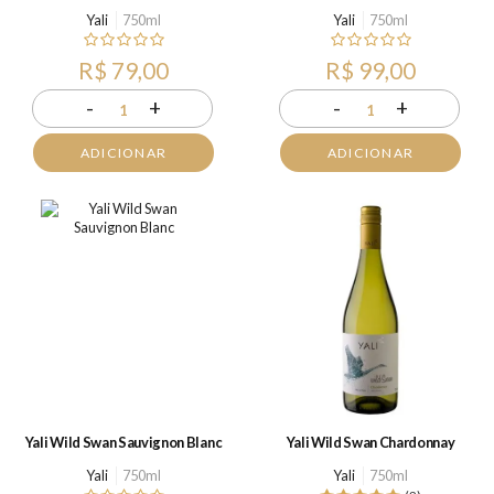
Yali
750ml
Yali
750ml
R$ 79,00
R$ 99,00
-
+
-
+
1
1
ADICIONAR
ADICIONAR
Yali Wild Swan Sauvignon Blanc
Yali Wild Swan Chardonnay
Yali
750ml
Yali
750ml