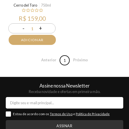
Cerro del Toro
750ml
R$ 159,00
-
+
1
ADICIONAR
Anterior
Próximo
1
Assine nossa Newsletter
Receba novidade e ofertas em primeira mão.
Estou de acordo com os
Termos de Uso
e
Política de Privacidade