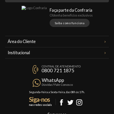
Faça parte da Confraria
Obtenha benefícios exclusivos
Saiba como funciona
Área do Cliente
Meus Pedidos
Institucional
Minha Conta
A Famiglia Valduga
Assinaturas
CENTRAL DE ATENDIMENTO
Política de Privacidade
0800 721 1875
Planos Famiglia
Política de Frete
Confraria
WhatsApp
Trocas e Devoluções
Dúvidas? Fale Conosco
Formas de Pagamento
Segunda-feira a Sexta-feira, das 08h às 17h.
Siga-nos
Fale Conosco
nas redes sociais
Mapa do Site