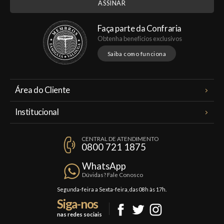
Faça parte da Confraria
Obtenha benefícios exclusivos
Saiba como funciona
Área do Cliente
Meus Pedidos
Institucional
Minha Conta
A Famiglia Valduga
Assinaturas
CENTRAL DE ATENDIMENTO
Política de Privacidade
0800 721 1875
Planos Famiglia
Política de Frete
Confraria
WhatsApp
Trocas e Devoluções
Dúvidas? Fale Conosco
Formas de Pagamento
Segunda-feira a Sexta-feira, das 08h às 17h.
Siga-nos
Fale Conosco
nas redes sociais
Mapa do Site