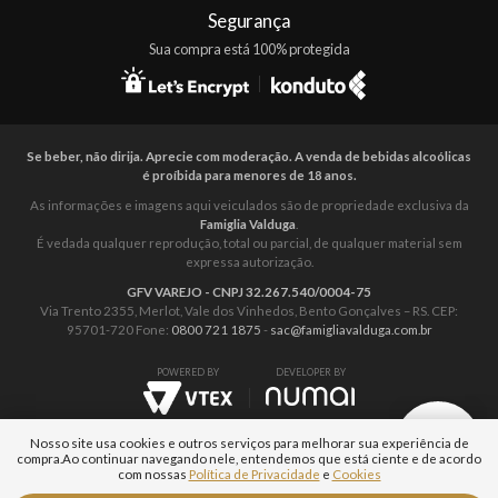
Segurança
Sua compra está 100% protegida
Se beber, não dirija. Aprecie com moderação. A venda de bebidas alcoólicas
é proíbida para menores de 18 anos.
As informações e imagens aqui veiculados são de propriedade exclusiva da
Famiglia Valduga
.
É vedada qualquer reprodução, total ou parcial, de qualquer material sem
expressa autorização.
GFV VAREJO - CNPJ 32.267.540/0004-75
Via Trento 2355, Merlot, Vale dos Vinhedos, Bento Gonçalves – RS. CEP:
95701-720 Fone:
0800 721 1875
-
sac@famigliavalduga.com.br
POWERED BY
DEVELOPER BY
Nosso site usa cookies e outros serviços para melhorar sua experiência de
compra.
Ao continuar navegando nele, entendemos que está ciente e de acordo
com nossas
Política de Privacidade
e
Cookies