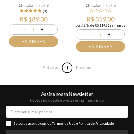
Chocalan
750ml
Chocalan
750ml
(3)
R$ 189,00
R$ 359,00
ou até 3x de R$ 119,66 sem juros
-
+
1
-
+
1
ADICIONAR
ADICIONAR
Anterior
Próximo
1
Assine nossa Newsletter
Receba novidade e ofertas em primeira mão.
Estou de acordo com os
Termos de Uso
e
Política de Privacidade