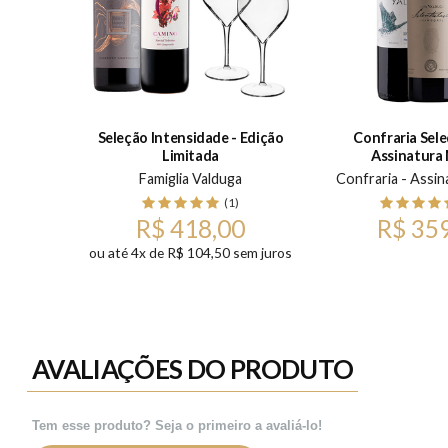
Seleção Intensidade - Edição
Confraria Sele
Limitada
Assinatura
0ml
Famiglia Valduga
Confraria - Assin
)
(1)
R$ 418,00
R$ 35
ou até 4x de R$ 104,50 sem juros
AVALIAÇÕES DO PRODUTO
Tem esse produto? Seja o primeiro a avaliá-lo!