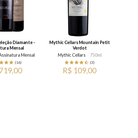
eleção Diamante -
Mythic Cellars Mountain Petit
Argento
tura Mensal
Verdot
 Assinatura Mensal
Mythic Cellars
750ml
Bod
(16)
(3)
719,00
R$ 109,00
p