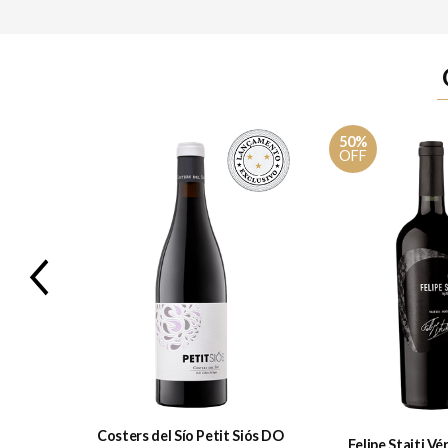
50%
OFF
Previous
rva Douro
Costers del Sío Petit Siós DO
Felipe Staiti Vé