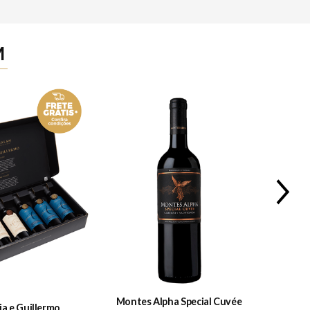
M
Montes Alpha Special Cuvée
Muro
ia e Guillermo