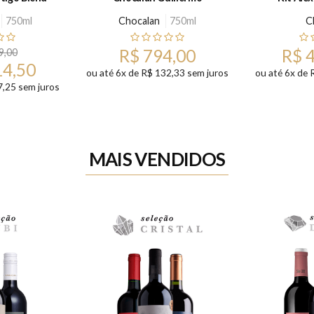
750ml
Chocalan
750ml
C
R$ 794,00
R$ 
9,00
14,50
ou até 6x de R$ 132,33 sem juros
ou até 6x de 
7,25 sem juros
MAIS VENDIDOS