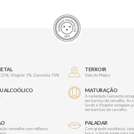
IETAL
TERROIR
z 25%, Viognier 5%, Garnacha 70%
Vale do Maipo
U ALCOÓLICO
MATURAÇÃO
%
A variedade Garnacha esta
em barrica de carvalho. As 
Syrah e Viognier estagiam 
em barricas de carvalho.
ÃO
PALADAR
ação vermelha com reflexos
Com grande suculência, corp
eos;
boca, o Syrah surge para con