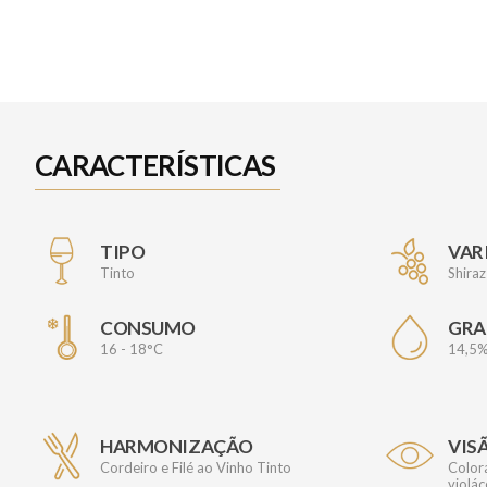
CARACTERÍSTICAS
TIPO
VAR
Tinto
Shira
CONSUMO
GRA
16 - 18°C
14,5
HARMONIZAÇÃO
VIS
Cordeiro e Filé ao Vinho Tinto
Color
violác