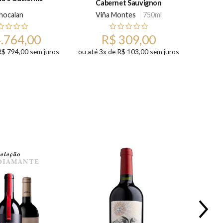
Cabernet Sauvignon
hocalan
Viña Montes
750ml
Quint
4.764,00
R$ 309,00
R$ 794,00 sem juros
ou até 3x de R$ 103,00 sem juros
15%
OFF