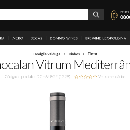
CENTR
080
IRA
.NERO
BECAS
DOMNO WINES
BREWINE LEOPOLDINA
Famiglia Valduga
Vinhos
Tinto
ocalan Vitrum Mediterrâ
Código do produto:
DCH648GF (1229)
Ver comentários