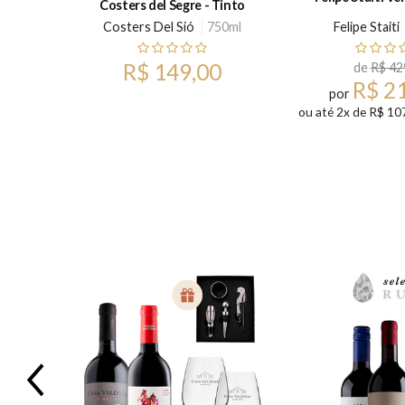
Costers del Segre - Tinto
750ml
Costers Del Sió
750ml
Felipe Staiti
0
R$ 149,00
de
R$ 42
R$ 2
sem juros
por
ou até 2x de R$ 10
Previous