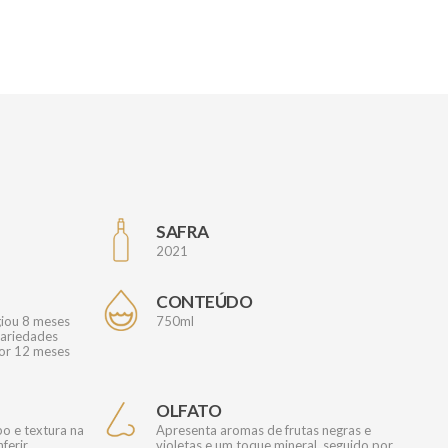
SAFRA
2021
CONTEÚDO
giou 8 meses
750ml
variedades
por 12 meses
OLFATO
o e textura na
Apresenta aromas de frutas negras e
ferir
violetas e um toque mineral, seguido por