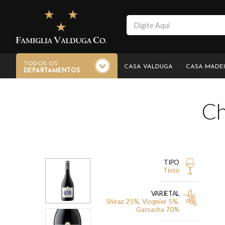
TODOS OS
CASA VALDUGA
CASA MADE
DEPARTAMENTOS
Ch
TIPO
Tinto
VARIETAL
Shiraz 25%, Viognier 5%,
Garnacha 70%