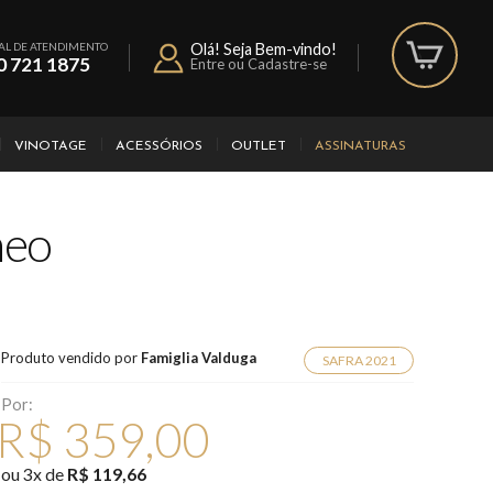
AL DE ATENDIMENTO
Olá! Seja Bem-vindo!
0 721 1875
Entre ou Cadastre-se
VINOTAGE
ACESSÓRIOS
OUTLET
ASSINATURAS
neo
Produto vendido por
Famiglia Valduga
SAFRA 2021
Por:
R$ 359,00
ou
3
x
de
R$ 119,66