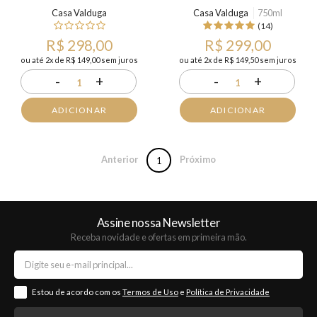
Casa Valduga
Casa Valduga
750ml
(14)
R$ 298,00
R$ 299,00
ou até 2x de R$ 149,00 sem juros
ou até 2x de R$ 149,50 sem juros
-
+
-
+
1
1
ADICIONAR
ADICIONAR
Anterior
Próximo
1
Assine nossa Newsletter
Receba novidade e ofertas em primeira mão.
Estou de acordo com os
Termos de Uso
e
Política de Privacidade