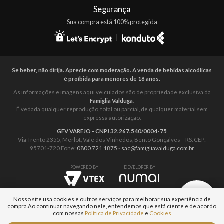
Segurança
Sua compra está 100% protegida
Se beber, não dirija. Aprecie com moderação. A venda de bebidas alcoólicas
é proíbida para menores de 18 anos.
As informações e imagens aqui veiculados são de propriedade exclusiva da
Famiglia Valduga
.
É vedada qualquer reprodução, total ou parcial, de qualquer material sem
expressa autorização.
GFV VAREJO - CNPJ 32.267.540/0004-75
Via Trento 2355, Merlot, Vale dos Vinhedos, Bento Gonçalves – RS. CEP:
95701-720 Fone:
0800 721 1875
-
sac@famigliavalduga.com.br
POWERED BY
DEVELOPER BY
Nosso site usa cookies e outros serviços para melhorar sua experiência de
compra.
Ao continuar navegando nele, entendemos que está ciente e de acordo
com nossas
Política de Privacidade
e
Cookies