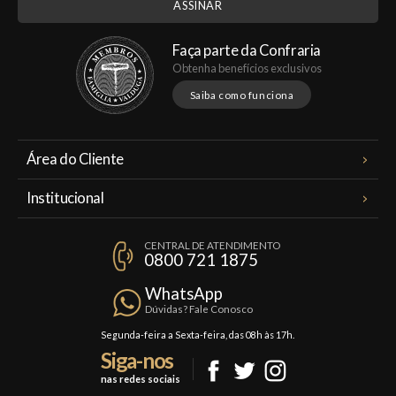
Faça parte da Confraria
Obtenha benefícios exclusivos
Saiba como funciona
Área do Cliente
Meus Pedidos
Institucional
Minha Conta
A Famiglia Valduga
Assinaturas
CENTRAL DE ATENDIMENTO
Política de Privacidade
0800 721 1875
Planos Famiglia
Política de Frete
Confraria
WhatsApp
Trocas e Devoluções
Dúvidas? Fale Conosco
Formas de Pagamento
Segunda-feira a Sexta-feira, das 08h às 17h.
Siga-nos
Fale Conosco
nas redes sociais
Mapa do Site