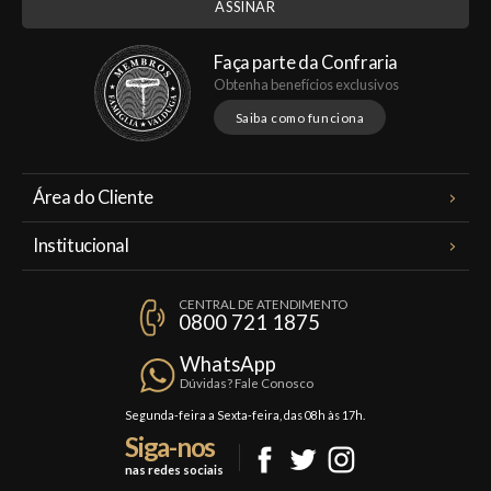
Faça parte da Confraria
Obtenha benefícios exclusivos
Saiba como funciona
Área do Cliente
Meus Pedidos
Institucional
Minha Conta
A Famiglia Valduga
Assinaturas
CENTRAL DE ATENDIMENTO
Política de Privacidade
0800 721 1875
Planos Famiglia
Política de Frete
Confraria
WhatsApp
Trocas e Devoluções
Dúvidas? Fale Conosco
Formas de Pagamento
Segunda-feira a Sexta-feira, das 08h às 17h.
Siga-nos
Fale Conosco
nas redes sociais
Mapa do Site