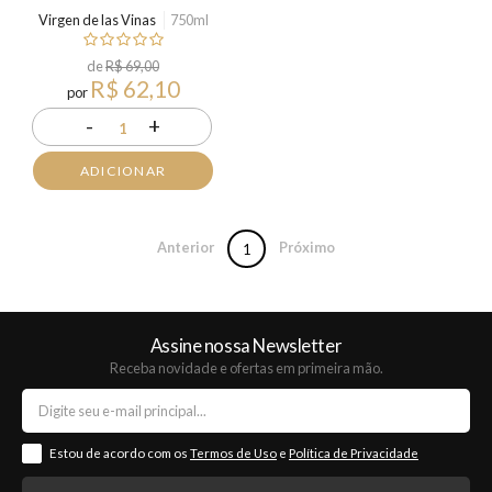
Virgen de las Vinas
750ml
de
R$ 69,00
R$ 62,10
por
-
+
1
ADICIONAR
Anterior
Próximo
1
Assine nossa Newsletter
Receba novidade e ofertas em primeira mão.
Estou de acordo com os
Termos de Uso
e
Política de Privacidade