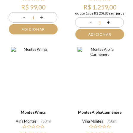
R$ 99,00
R$ 1.259,00
ou até 6x de R$ 209,83 sem juros
-
+
1
-
+
1
ADICIONAR
ADICIONAR
Montes Wings
Montes Alpha Carménère
Viña Montes
750ml
Viña Montes
750ml