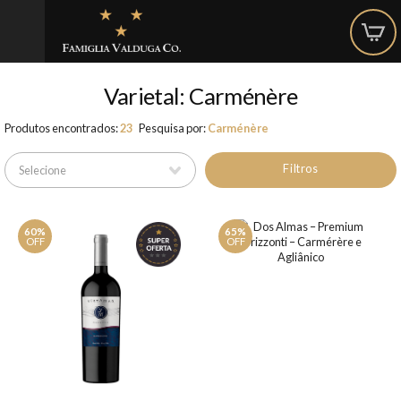
Varietal: Carménère
Produtos encontrados:
23
Pesquisa por:
Carménère
Filtros
60%
65%
OFF
OFF