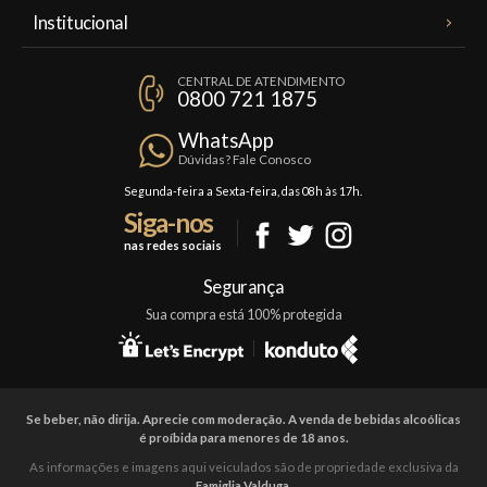
Meus Pedidos
Institucional
Minha Conta
A Famiglia Valduga
Assinaturas
CENTRAL DE ATENDIMENTO
Política de Privacidade
0800 721 1875
Planos Famiglia
Política de Frete
Confraria
WhatsApp
Trocas e Devoluções
Dúvidas? Fale Conosco
Formas de Pagamento
Segunda-feira a Sexta-feira, das 08h às 17h.
Siga-nos
Fale Conosco
nas redes sociais
Mapa do Site
Segurança
Sua compra está 100% protegida
Se beber, não dirija. Aprecie com moderação. A venda de bebidas alcoólicas
é proíbida para menores de 18 anos.
As informações e imagens aqui veiculados são de propriedade exclusiva da
Famiglia Valduga
.