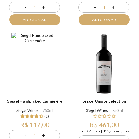
-
+
-
+
1
1
ADICIONAR
ADICIONAR
Siegel Handpicked Carménère
Siegel Unique Selection
Siegel Wines
750ml
Siegel Wines
750ml
(2)
R$ 117,00
R$ 461,00
ou até 4x de R$ 115,25 sem juros
-
+
1