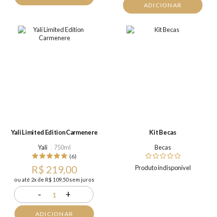
ADICIONAR
Yali Limited Edition Carmenere
Kit Becas
Yali
750ml
Becas
(6)
R$ 219,00
Produto indisponível
ou até 2x de R$ 109,50 sem juros
-
+
1
ADICIONAR