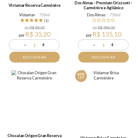
Dos Almas – Premium Orizzonti –
Vistamar Reserva Carménère
Carmérère e Agliânico
Vistamar
750ml
Dos Almas
750ml
(1)
de
R$ 88,00
de
R$ 386,00
R$ 35,20
R$ 135,10
por
por
-
+
-
+
1
1
ADICIONAR
ADICIONAR
60%
OFF
Chocalan Origen Gran Reserva
Vistamar Brisa Carménère