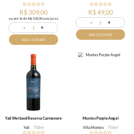
R$ 309,00
R$ 49,00
ou até 3x de R$ 103,00 sem juros
-
+
1
-
+
1
ADICIONAR
ADICIONAR
Yali Wetland Reserva Carmenere
Montes Purple Angel
Yali
750ml
Viña Montes
750ml