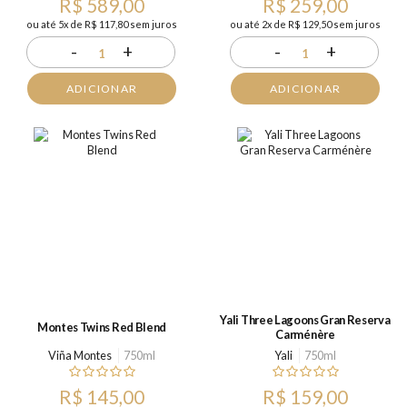
R$ 589,00
R$ 259,00
ou até 5x de R$ 117,80 sem juros
ou até 2x de R$ 129,50 sem juros
-
+
-
+
1
1
ADICIONAR
ADICIONAR
Yali Three Lagoons Gran Reserva
Montes Twins Red Blend
Carménère
Viña Montes
750ml
Yali
750ml
R$ 145,00
R$ 159,00