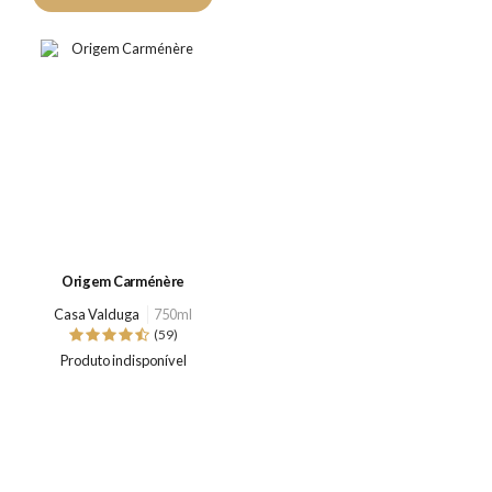
Origem Carménère
Casa Valduga
750ml
(59)
Produto indisponível