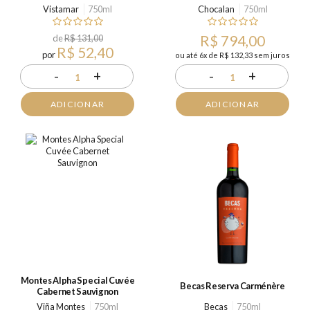
Vistamar
750ml
Chocalan
750ml
de
R$ 131,00
R$ 794,00
R$ 52,40
por
ou até 6x de R$ 132,33 sem juros
-
+
-
+
1
1
ADICIONAR
ADICIONAR
Montes Alpha Special Cuvée
Becas Reserva Carménère
Cabernet Sauvignon
Viña Montes
750ml
Becas
750ml