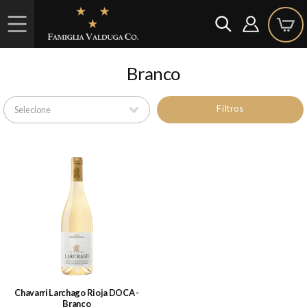
Branco
Filtros
Chavarri Larchago Rioja DOCA -
Branco