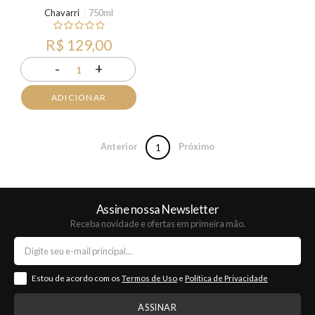
Chavarri
750ml
R$ 129,00
-
+
1
ADICIONAR
Anterior
Próximo
1
Assine nossa Newsletter
Receba novidade e ofertas em primeira mão.
Estou de acordo com os
Termos de Uso
e
Política de Privacidade