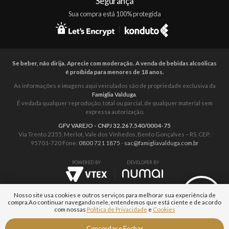
Segurança
Sua compra está 100% protegida
Se beber, não dirija. Aprecie com moderação. A venda de bebidas alcoólicas
é proíbida para menores de 18 anos.
As informações e imagens aqui veiculados são de propriedade exclusiva da
Famiglia Valduga
.
É vedada qualquer reprodução, total ou parcial, de qualquer material sem
expressa autorização.
GFV VAREJO - CNPJ 32.267.540/0004-75
Via Trento 2355, Merlot, Vale dos Vinhedos, Bento Gonçalves – RS. CEP:
95701-720 Fone:
0800 721 1875
-
sac@famigliavalduga.com.br
POWERED BY
DEVELOPER BY
Nosso site usa cookies e outros serviços para melhorar sua experiência de
compra.
Ao continuar navegando nele, entendemos que está ciente e de acordo
com nossas
Política de Privacidade
e
Cookies
Fale com um
Concordar e Fechar