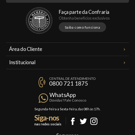
Faça parte da Confraria
Obtenha benefícios exclusivos
Saiba como funciona
Área do Cliente
Meus Pedidos
Institucional
Minha Conta
A Famiglia Valduga
Assinaturas
CENTRAL DE ATENDIMENTO
Política de Privacidade
0800 721 1875
Planos Famiglia
Política de Frete
Confraria
WhatsApp
Trocas e Devoluções
Dúvidas? Fale Conosco
Formas de Pagamento
Segunda-feira a Sexta-feira, das 08h às 17h.
Siga-nos
Fale Conosco
nas redes sociais
Mapa do Site