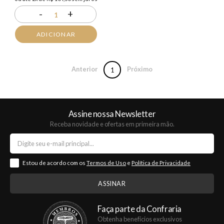
-
+
1
ADICIONAR
Anterior
Próximo
1
Assine nossa Newsletter
Receba novidade e ofertas em primeira mão.
Estou de acordo com os
Termos de Uso
e
Política de Privacidade
Faça parte da Confraria
Obtenha benefícios exclusivos