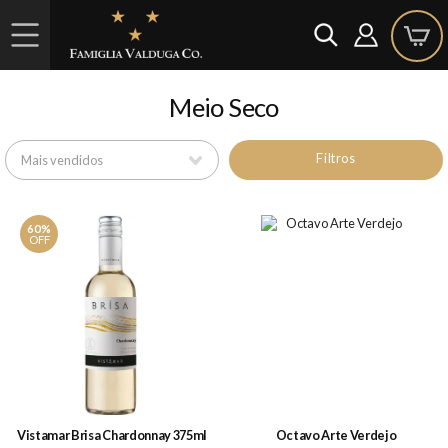
Meio Seco
Filtros
60%
OFF
Vistamar Brisa Chardonnay 375ml
Octavo Arte Verdejo