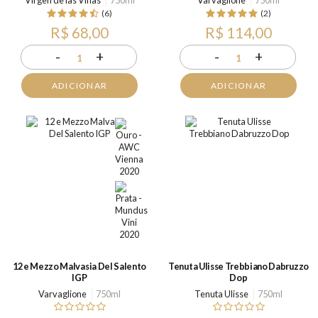
Virgen de las Vinas
750ml
Varvaglione
750ml
(6)
(2)
R$ 68,00
R$ 114,00
-
+
-
+
1
1
ADICIONAR
ADICIONAR
12 e Mezzo Malvasia Del Salento
Tenuta Ulisse Trebbiano Dabruzzo
IGP
Dop
Varvaglione
750ml
Tenuta Ulisse
750ml