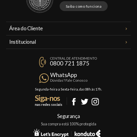
Saiba como funciona
Área do Cliente
Meus Pedidos
Institucional
Minha Conta
A Famiglia Valduga
Assinaturas
CENTRAL DE ATENDIMENTO
Política de Privacidade
0800 721 1875
Planos Famiglia
Política de Frete
Confraria
WhatsApp
Trocas e Devoluções
Dúvidas? Fale Conosco
Formas de Pagamento
Segunda-feira a Sexta-feira, das 08h às 17h.
Siga-nos
Fale Conosco
nas redes sociais
Mapa do Site
Segurança
Sua compra está 100% protegida