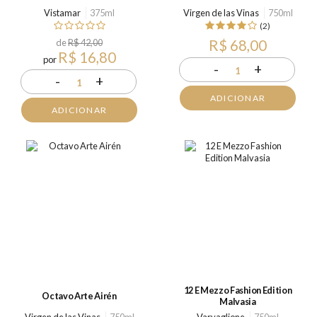
Vistamar
375ml
Virgen de las Vinas
750ml
(2)
de
R$ 42,00
R$ 68,00
R$ 16,80
por
-
+
1
-
+
1
ADICIONAR
ADICIONAR
12 E Mezzo Fashion Edition
Octavo Arte Airén
Malvasia