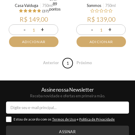
Casa Valduga
750ml
Sommos
750ml
(37)
R$ 149,00
R$ 139,00
-
+
-
+
1
1
ADICIONAR
ADICIONAR
Anterior
Próximo
1
Assine nossa Newsletter
Receba novidade e ofertas em primeira mão.
Estou de acordo com os
Termos de Uso
e
Política de Privacidade