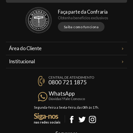
Faça parte da Confraria
Obtenha benefícios exclusivos
Saiba como funciona
Área do Cliente
Meus Pedidos
Institucional
Minha Conta
A Famiglia Valduga
Assinaturas
CENTRAL DE ATENDIMENTO
Política de Privacidade
0800 721 1875
Planos Famiglia
Política de Frete
Confraria
WhatsApp
Trocas e Devoluções
Dúvidas? Fale Conosco
Formas de Pagamento
Segunda-feira a Sexta-feira, das 08h às 17h.
Siga-nos
Fale Conosco
nas redes sociais
Mapa do Site