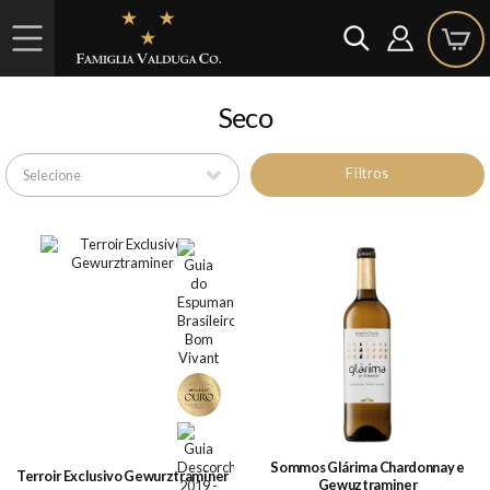
Seco
Filtros
Sommos Glárima Chardonnay e
Terroir Exclusivo Gewurztraminer
Gewuztraminer