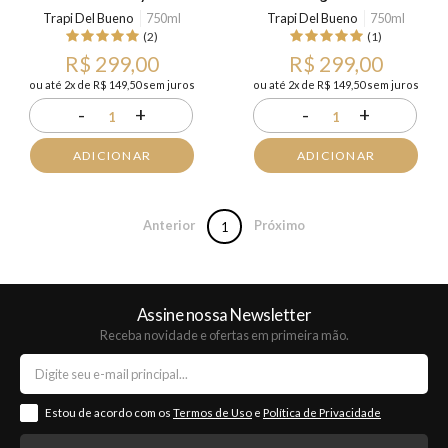
Trapi Del Bueno
750ml
Trapi Del Bueno
750ml
(2)
(1)
R$ 299,00
R$ 299,00
ou até 2x de R$ 149,50 sem juros
ou até 2x de R$ 149,50 sem juros
-
+
-
+
1
1
ADICIONAR
ADICIONAR
Anterior
Próximo
1
Assine nossa Newsletter
Receba novidade e ofertas em primeira mão.
Estou de acordo com os
Termos de Uso
e
Política de Privacidade