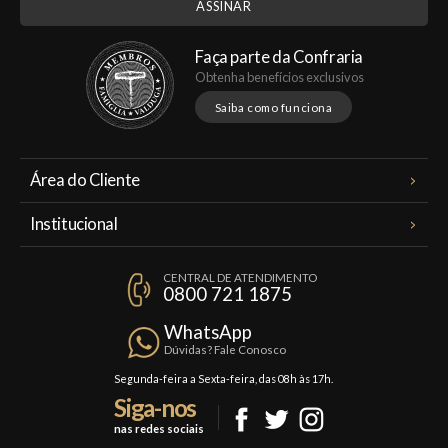
Faça parte da Confraria
Obtenha benefícios exclusivos
Saiba como funciona
Área do Cliente
Meus Pedidos
Institucional
Minha Conta
A Famiglia Valduga
Assinaturas
CENTRAL DE ATENDIMENTO
Política de Privacidade
0800 721 1875
Planos Famiglia
Política de Frete
Confraria
WhatsApp
Trocas e Devoluções
Dúvidas? Fale Conosco
Formas de Pagamento
Segunda-feira a Sexta-feira, das 08h às 17h.
Siga-nos
Fale Conosco
nas redes sociais
Mapa do Site