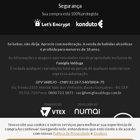
Segurança
Sua compra está 100% protegida
Se beber, não dirija. Aprecie com moderação. A venda de bebidas alcoólicas
é proíbida para menores de 18 anos.
As informações e imagens aqui veiculados são de propriedade exclusiva da
Famiglia Valduga
.
É vedada qualquer reprodução, total ou parcial, de qualquer material sem
expressa autorização.
GFV VAREJO - CNPJ 32.267.540/0004-75
Via Trento 2355, Merlot, Vale dos Vinhedos, Bento Gonçalves – RS. CEP:
95701-720 Fone:
0800 721 1875
-
sac@famigliavalduga.com.br
POWERED BY
DEVELOPER BY
Nosso site usa cookies e outros serviços para melhorar sua experiência de
compra.
Ao continuar navegando nele, entendemos que está ciente e de acordo
com nossas
Política de Privacidade
e
Cookies