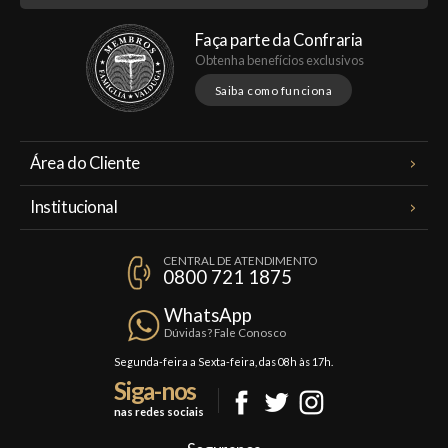
Faça parte da Confraria
Obtenha benefícios exclusivos
Saiba como funciona
Área do Cliente
Meus Pedidos
Institucional
Minha Conta
A Famiglia Valduga
Assinaturas
CENTRAL DE ATENDIMENTO
Política de Privacidade
0800 721 1875
Planos Famiglia
Política de Frete
Confraria
WhatsApp
Trocas e Devoluções
Dúvidas? Fale Conosco
Formas de Pagamento
Segunda-feira a Sexta-feira, das 08h às 17h.
Siga-nos
Fale Conosco
nas redes sociais
Mapa do Site