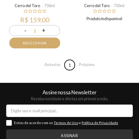
Cerro del Toro
750ml
Cerro del Toro
750ml
R$ 159,00
Produto indisponível
-
+
1
ADICIONAR
Anterior
Próximo
1
Assine nossa Newsletter
Receba novidade e ofertas em primeira mão.
Estou de acordo com os
Termos de Uso
e
Política de Privacidade