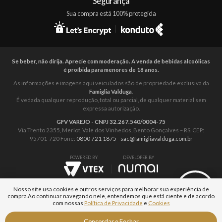
Segurança
Sua compra está 100% protegida
Se beber, não dirija. Aprecie com moderação. A venda de bebidas alcoólicas
é proíbida para menores de 18 anos.
As informações e imagens aqui veiculados são de propriedade exclusiva da
Famiglia Valduga
.
É vedada qualquer reprodução, total ou parcial, de qualquer material sem
expressa autorização.
GFV VAREJO - CNPJ 32.267.540/0004-75
Via Trento 2355, Merlot, Vale dos Vinhedos, Bento Gonçalves – RS. CEP:
95701-720 Fone:
0800 721 1875
-
sac@famigliavalduga.com.br
POWERED BY
DEVELOPER BY
Nosso site usa cookies e outros serviços para melhorar sua experiência de
compra.
Ao continuar navegando nele, entendemos que está ciente e de acordo
com nossas
Política de Privacidade
e
Cookies
Fale com um
Concordar e Fechar