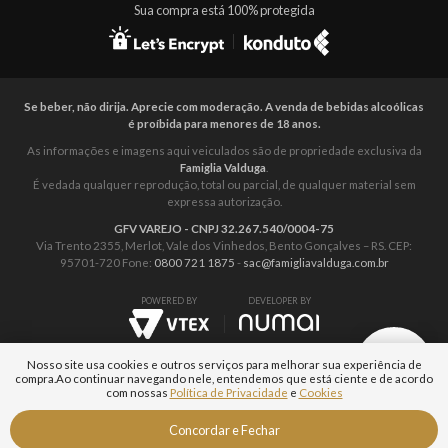
Sua compra está 100% protegida
Se beber, não dirija. Aprecie com moderação. A venda de bebidas alcoólicas
é proíbida para menores de 18 anos.
As informações e imagens aqui veiculados são de propriedade exclusiva da
Famiglia Valduga
.
É vedada qualquer reprodução, total ou parcial, de qualquer material sem
expressa autorização.
GFV VAREJO - CNPJ 32.267.540/0004-75
Via Trento 2355, Merlot, Vale dos Vinhedos, Bento Gonçalves – RS. CEP:
95701-720 Fone:
0800 721 1875
-
sac@famigliavalduga.com.br
POWERED BY
DEVELOPER BY
Nosso site usa cookies e outros serviços para melhorar sua experiência de
compra.
Ao continuar navegando nele, entendemos que está ciente e de acordo
com nossas
Política de Privacidade
e
Cookies
Fale com um
Concordar e Fechar
Especialista