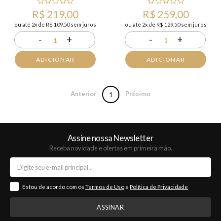
R$ 219,00
R$ 259,00
ou até 2x de R$ 109,50 sem juros
ou até 2x de R$ 129,50 sem juros
-
+
-
+
1
1
ADICIONAR
ADICIONAR
Anterior
Próximo
1
Assine nossa Newsletter
Receba novidade e ofertas em primeira mão.
Estou de acordo com os
Termos de Uso
e
Política de Privacidade