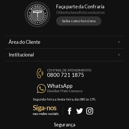
Faça parte da Confraria
Obtenha benefícios exclusivos
Saiba como funciona
Área do Cliente
Meus Pedidos
Institucional
Minha Conta
A Famiglia Valduga
Assinaturas
CENTRAL DE ATENDIMENTO
Política de Privacidade
0800 721 1875
Planos Famiglia
Política de Frete
Confraria
WhatsApp
Trocas e Devoluções
Dúvidas? Fale Conosco
Formas de Pagamento
Segunda-feira a Sexta-feira, das 08h às 17h.
Siga-nos
Fale Conosco
nas redes sociais
Mapa do Site
Segurança