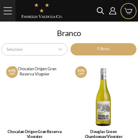
Branco
Filtros
60%
50%
OFF
OFF
Chocalan Origen Gran Reserva
Douglas Green
Viognier
Chardonnay/Viognier