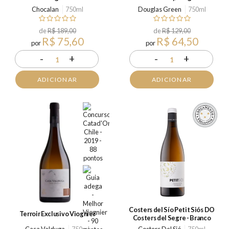
Chocalan
750ml
Douglas Green
750ml
de
R$ 189,00
de
R$ 129,00
R$ 75,60
R$ 64,50
por
por
-
+
-
+
1
1
ADICIONAR
ADICIONAR
Costers del Sío Petit Siós DO
Terroir Exclusivo Viognier
Costers del Segre - Branco