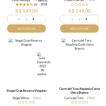
Casa Valduga
750ml
Costers Del Sió
750ml
(8)
R$ 149,00
R$ 149,00
-
+
-
+
1
1
ADICIONAR
ADICIONAR
Cerro del Toro Alquimia Corte
Siegel Gran Reserva Viognier
Único Branco
Siegel Wines
750ml
Cerro del Toro
750ml