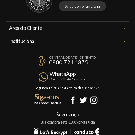
Saiba como funciona
Área do Cliente
Meus Pedidos
Institucional
Minha Conta
A Famiglia Valduga
Assinaturas
CENTRAL DE ATENDIMENTO
Política de Privacidade
0800 721 1875
Planos Famiglia
Política de Frete
Confraria
WhatsApp
Trocas e Devoluções
Dúvidas? Fale Conosco
Formas de Pagamento
Segunda-feira a Sexta-feira, das 08h às 17h.
Siga-nos
Fale Conosco
nas redes sociais
Mapa do Site
Segurança
Sua compra está 100% protegida