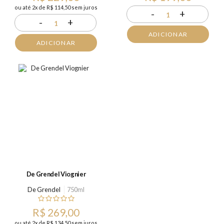
ou até 2x de R$ 114,50 sem juros
-
+
1
-
+
1
ADICIONAR
ADICIONAR
De Grendel Viognier
De Grendel
750ml
R$ 269,00
ou até 2x de R$ 134,50 sem juros