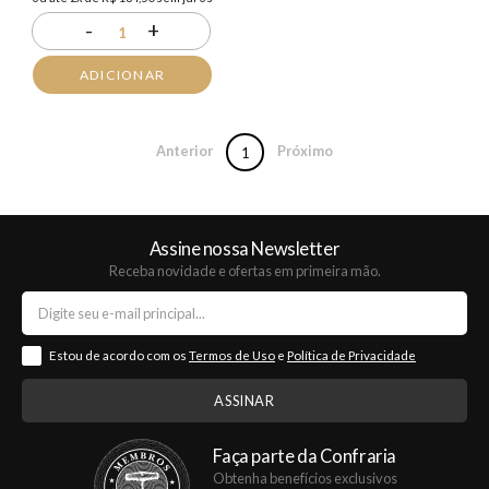
-
+
1
ADICIONAR
Anterior
Próximo
1
Assine nossa Newsletter
Receba novidade e ofertas em primeira mão.
Estou de acordo com os
Termos de Uso
e
Política de Privacidade
Faça parte da Confraria
Obtenha benefícios exclusivos