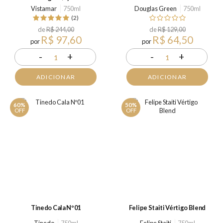
Vistamar
750ml
Douglas Green
750ml
(2)
de
R$ 244,00
de
R$ 129,00
R$ 97,60
R$ 64,50
por
por
-
+
-
+
1
1
ADICIONAR
ADICIONAR
60%
50%
OFF
OFF
Tinedo Cala Nº01
Felipe Staiti Vértigo Blend
Tinedo
750ml
Felipe Staiti
750ml