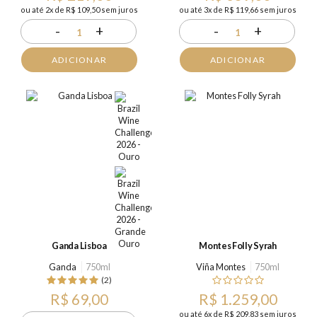
ou até 2x de R$ 109,50 sem juros
ou até 3x de R$ 119,66 sem juros
-
+
-
+
1
1
ADICIONAR
ADICIONAR
Ganda Lisboa
Montes Folly Syrah
Ganda
750ml
Viña Montes
750ml
(2)
R$ 69,00
R$ 1.259,00
ou até 6x de R$ 209,83 sem juros