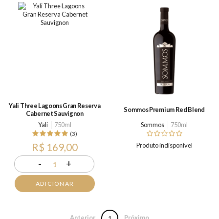
Yali Three Lagoons Gran Reserva
Sommos Premium Red Blend
Cabernet Sauvignon
Yali
750ml
Sommos
750ml
(3)
R$ 169,00
Produto indisponível
-
+
1
ADICIONAR
Anterior
Próximo
1