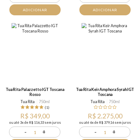
ADICIONAR
ADICIONAR
Tua Rita Palazzetto IGT Toscana
Tua Rita Keir Amphora Syrah IGT
Rosso
Toscana
Tua Rita
750ml
Tua Rita
750ml
(1)
R$ 349,00
R$ 2.275,00
ou até 3x de R$ 116,33 sem juros
ou até 6x de R$ 379,16 sem juros
-
+
-
+
1
1