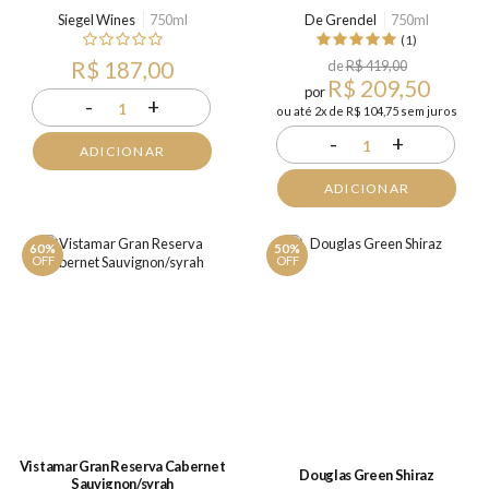
Siegel Wines
750ml
De Grendel
750ml
(1)
R$ 187,00
de
R$ 419,00
R$ 209,50
por
-
+
1
ou até 2x de R$ 104,75 sem juros
-
+
1
ADICIONAR
ADICIONAR
60%
50%
OFF
OFF
Vistamar Gran Reserva Cabernet
Douglas Green Shiraz
Sauvignon/syrah