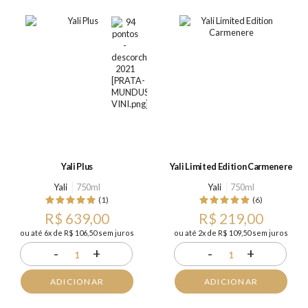
Yali Plus
Yali Limited Edition Carmenere
Yali
750ml
Yali
750ml
(1)
(6)
R$ 639,00
R$ 219,00
ou até 6x de R$ 106,50 sem juros
ou até 2x de R$ 109,50 sem juros
-
+
-
+
1
1
ADICIONAR
ADICIONAR