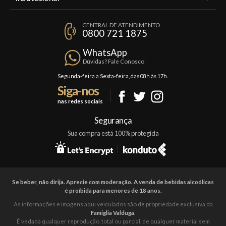
Minha Conta
A Famiglia Valduga
Assinaturas
CENTRAL DE ATENDIMENTO
Política de Privacidade
0800 721 1875
Planos Famiglia
Política de Frete
Confraria
WhatsApp
Trocas e Devoluções
Dúvidas? Fale Conosco
Formas de Pagamento
Segunda-feira a Sexta-feira, das 08h às 17h.
Siga-nos
Fale Conosco
nas redes sociais
Mapa do Site
Segurança
Sua compra está 100% protegida
Se beber, não dirija. Aprecie com moderação. A venda de bebidas alcoólicas
é proíbida para menores de 18 anos.
As informações e imagens aqui veiculados são de propriedade exclusiva da
Famiglia Valduga
.
É vedada qualquer reprodução, total ou parcial, de qualquer material sem