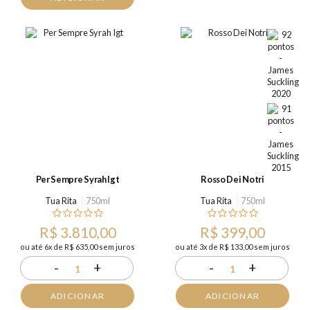
Per Sempre Syrah Igt
Rosso Dei Notri
Tua Rita
750ml
Tua Rita
750ml
R$ 3.810,00
R$ 399,00
ou até 6x de R$ 635,00 sem juros
ou até 3x de R$ 133,00 sem juros
-
+
-
+
1
1
ADICIONAR
ADICIONAR