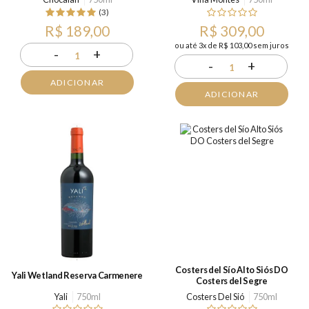
(3)
R$ 189,00
R$ 309,00
ou até 3x de R$ 103,00 sem juros
-
+
1
-
+
1
ADICIONAR
ADICIONAR
Costers del Sío Alto Siós DO
Yali Wetland Reserva Carmenere
Costers del Segre
Yali
750ml
Costers Del Sió
750ml