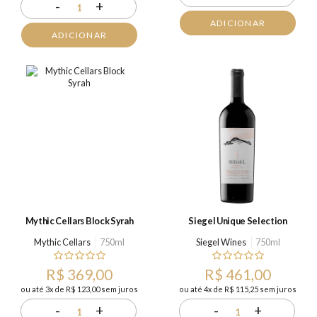
-
+
1
ADICIONAR
ADICIONAR
Mythic Cellars Block Syrah
Siegel Unique Selection
Mythic Cellars
750ml
Siegel Wines
750ml
R$ 369,00
R$ 461,00
ou até 3x de R$ 123,00 sem juros
ou até 4x de R$ 115,25 sem juros
-
+
-
+
1
1