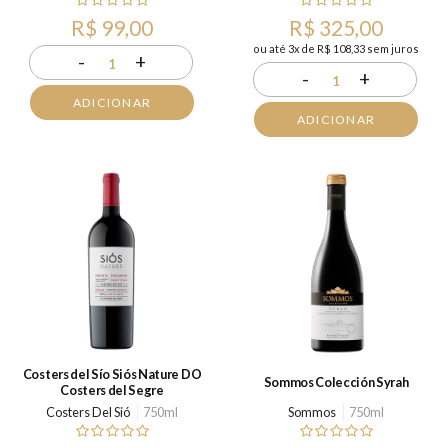
R$ 99,00
R$ 325,00
ou até 3x de R$ 108,33 sem juros
-
+
1
-
+
1
ADICIONAR
ADICIONAR
Costers del Sío Siós Nature DO
Sommos Colección Syrah
Costers del Segre
Costers Del Sió
750ml
Sommos
750ml