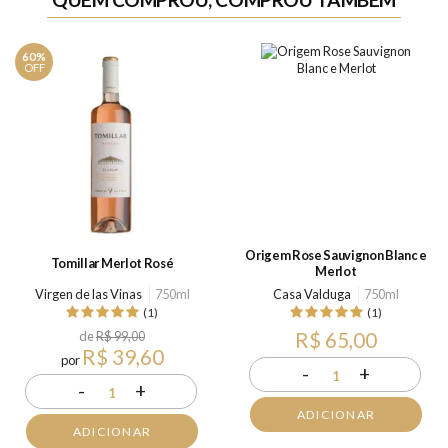
60%
OFF
Origem Rose Sauvignon Blanc e
Tomillar Merlot Rosé
Merlot
Virgen de las Vinas
750ml
Casa Valduga
750ml
(1)
(1)
de
R$ 99,00
R$ 65,00
R$ 39,60
por
-
+
1
-
+
1
ADICIONAR
ADICIONAR