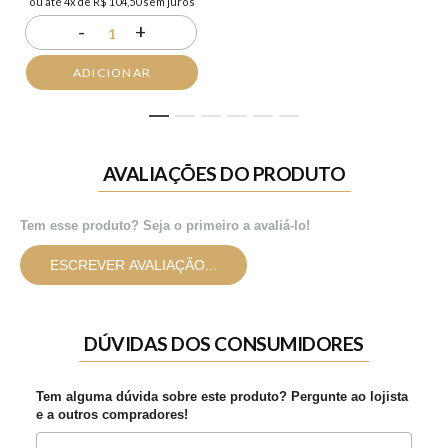
ou até 4x de R$ 104,50 sem juros
-
+
1
ADICIONAR
1
2
3
4
5
6
AVALIAÇÕES DO PRODUTO
Tem esse produto? Seja o primeiro a avaliá-lo!
ESCREVER AVALIAÇÃO...
DÚVIDAS DOS CONSUMIDORES
Tem alguma dúvida sobre este produto? Pergunte ao lojista
e a outros compradores!