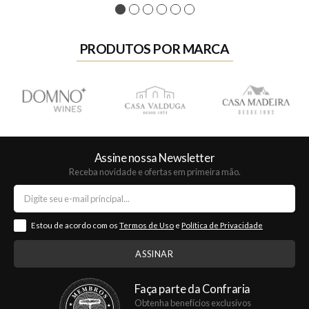
1
2
3
4
5
6
PRODUTOS POR MARCA
Assine nossa Newsletter
Receba novidade e ofertas em primeira mão.
Estou de acordo com os
Termos de Uso
e
Política de Privacidade
Faça parte da Confraria
Obtenha benefícios exclusivos