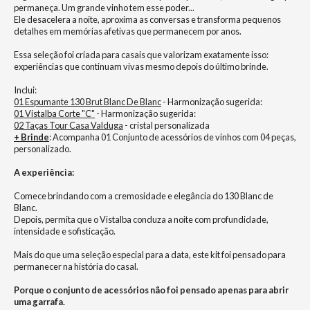
permaneça. Um grande vinho tem esse poder...
Ele desacelera a noite, aproxima as conversas e transforma pequenos
detalhes em memórias afetivas que permanecem por anos.
Essa seleção foi criada para casais que valorizam exatamente isso:
experiências que continuam vivas mesmo depois do último brinde.
Inclui:
01
Espumante 130 Brut Blanc De Blanc
- Harmonização sugerida:
01
Vistalba Corte "C"
- Harmonização sugerida:
02
Taças Tour Casa Valduga
- cristal personalizada
+ Brinde
: Acompanha 01 Conjunto de acessórios de vinhos com 04 peças,
personalizado.
A experiência:
Comece brindando com a cremosidade e elegância do 130 Blanc de
Blanc.
Depois, permita que o Vistalba conduza a noite com profundidade,
intensidade e sofisticação.
Mais do que uma seleção especial para a data, este kit foi pensado para
permanecer na história do casal.
Porque o conjunto de acessórios não foi pensado apenas para abrir
uma garrafa.