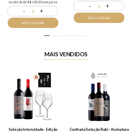
ou até 3x de R$ 129,33 sem juros
-
+
1
-
+
1
ADICIONAR
ADICIONAR
1
2
3
4
5
6
MAIS VENDIDOS
Seleção Intensidade - Edição
Confraria Seleção Rubi - Assinatura