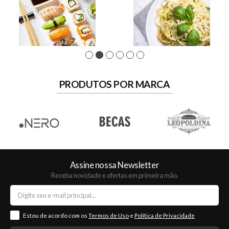
1
2
3
4
5
6
PRODUTOS POR MARCA
Assine nossa Newsletter
Receba novidade e ofertas em primeira mão.
Estou de acordo com os
Termos de Uso
e
Política de Privacidade