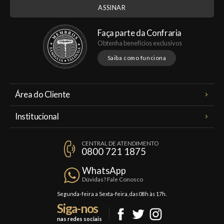
Faça parte da Confraria
Obtenha benefícios exclusivos
Saiba como funciona
Área do Cliente
Meus Pedidos
Institucional
Minha Conta
A Famiglia Valduga
Assinaturas
CENTRAL DE ATENDIMENTO
Política de Privacidade
0800 721 1875
Planos Famiglia
Política de Frete
Confraria
WhatsApp
Trocas e Devoluções
Dúvidas? Fale Conosco
Formas de Pagamento
Segunda-feira a Sexta-feira, das 08h às 17h.
Siga-nos
Fale Conosco
nas redes sociais
Mapa do Site