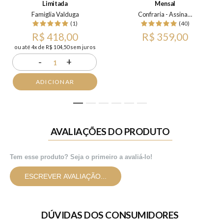
Limitada
Mensal
Famiglia Valduga
Confraria - Assinatura Mensal
(1)
(40)
R$ 418,00
R$ 359,00
ou até 4x de R$ 104,50 sem juros
-
+
1
ADICIONAR
1
2
3
4
5
6
AVALIAÇÕES DO PRODUTO
Tem esse produto? Seja o primeiro a avaliá-lo!
ESCREVER AVALIAÇÃO...
DÚVIDAS DOS CONSUMIDORES