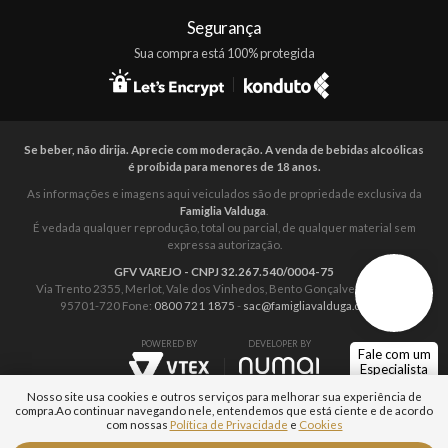
Segurança
Sua compra está 100% protegida
Se beber, não dirija. Aprecie com moderação. A venda de bebidas alcoólicas
é proíbida para menores de 18 anos.
As informações e imagens aqui veiculados são de propriedade exclusiva da
Famiglia Valduga
.
É vedada qualquer reprodução, total ou parcial, de qualquer material sem
expressa autorização.
GFV VAREJO - CNPJ 32.267.540/0004-75
Via Trento 2355, Merlot, Vale dos Vinhedos, Bento Gonçalves – RS. CEP:
95701-720 Fone:
0800 721 1875
-
sac@famigliavalduga.com.br
POWERED BY
DEVELOPER BY
Fale com um
Especialista
Nosso site usa cookies e outros serviços para melhorar sua experiência de
compra.
Ao continuar navegando nele, entendemos que está ciente e de acordo
com nossas
Política de Privacidade
e
Cookies