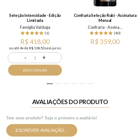
Seleção Intensidade - Edição
Confraria Seleção Rubi - Assinatura
Limitada
Mensal
Famiglia Valduga
Confraria - Assinatura Mensal
(1)
(40)
R$ 418,00
R$ 359,00
ou até 4x de R$ 104,50 sem juros
-
+
1
ADICIONAR
1
2
3
4
5
6
AVALIAÇÕES DO PRODUTO
Tem esse produto? Seja o primeiro a avaliá-lo!
ESCREVER AVALIAÇÃO...