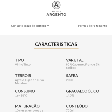
Consulte prazo de entrega
Formas de Pagamento
CARACTERÍSTICAS
TIPO
VARIETAL
Vinho Tinto
95% Cabernet Franc e 5%
Malbec
TERROIR
SAFRA
Agrelo, Luján de Cuyo,
2020
Mendoza
CONSUMO
GRAU ALCOÓLICO
16 - 18ºC
14,5%
MATURAÇÃO
CONTEÚDO
10 meses em ovos de
750ml