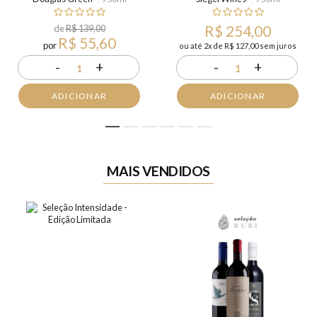
de
R$ 139,00
R$ 254,00
R$ 55,60
por
ou até 2x de R$ 127,00 sem juros
-
+
-
+
1
1
ADICIONAR
ADICIONAR
1
2
3
4
5
6
MAIS VENDIDOS