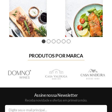
1
2
3
4
5
6
PRODUTOS POR MARCA
Assine nossa Newsletter
Receba novidade e ofertas em primeira mão.