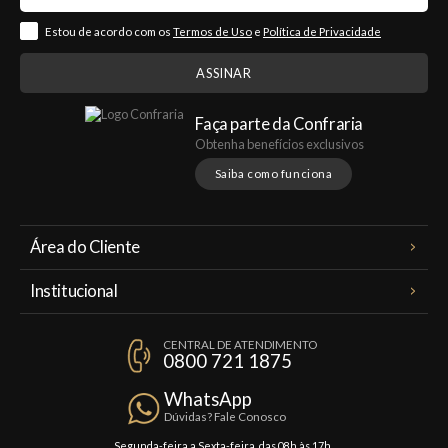
Estou de acordo com os
Termos de Uso
e
Política de Privacidade
Faça parte da Confraria
Obtenha benefícios exclusivos
Saiba como funciona
Área do Cliente
Meus Pedidos
Institucional
Minha Conta
A Famiglia Valduga
Assinaturas
CENTRAL DE ATENDIMENTO
Política de Privacidade
0800 721 1875
Planos Famiglia
Política de Frete
Confraria
WhatsApp
Trocas e Devoluções
Dúvidas? Fale Conosco
Formas de Pagamento
Segunda-feira a Sexta-feira, das 08h às 17h.