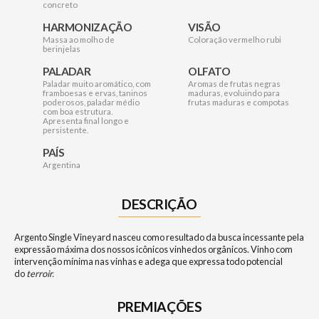
concreto
HARMONIZAÇÃO
VISÃO
Massa ao molho de
Coloração vermelho rubi
berinjelas
PALADAR
OLFATO
Paladar muito aromático, com
Aromas de frutas negras
framboesas e ervas, taninos
maduras, evoluindo para
poderosos, paladar médio
frutas maduras e compotas
com boa estrutura.
Apresenta final longo e
persistente.
PAÍS
Argentina
DESCRIÇÃO
Argento Single Vineyard nasceu como resultado da busca incessante pela
expressão máxima dos nossos icônicos vinhedos orgânicos. Vinho com
intervenção mínima nas vinhas e adega que expressa todo potencial
do
terroir.
PREMIAÇÕES