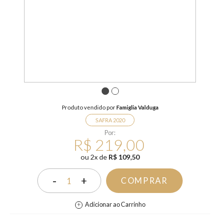
1
2
Produto vendido por
Famiglia Valduga
SAFRA 2020
Por:
R$ 219,00
ou
2
x
de
R$ 109,50
-
+
COMPRAR
1
Adicionar ao Carrinho