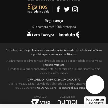
Siga-nos
Fale Conosco
nas redes sociais
Mapa do Site
Segurança
Sua compra está 100% protegida
Se beber, não dirija. Aprecie com moderação. A venda de bebidas alcoólicas
é proíbida para menores de 18 anos.
As informações e imagens aqui veiculados são de propriedade exclusiva da
Famiglia Valduga
.
É vedada qualquer reprodução, total ou parcial, de qualquer material sem
expressa autorização.
GFV VAREJO - CNPJ 32.267.540/0004-75
Via Trento 2355, Merlot, Vale dos Vinhedos, Bento Gonçalves – RS. CEP:
95701-720 Fone:
0800 721 1875
-
sac@famigliavalduga.com.br
POWERED BY
DEVELOPER BY
Fale com um
Especialista