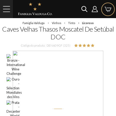
Famiglia Valduga
Vinhos
Tinto
Licoroso
Caves Velhas Thasos Moscatel De Setúbal
DOC
Código do produto:
DEN609GF (325)