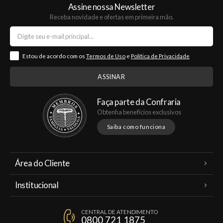
Assine nossa Newsletter
Receba novidade e ofertas em primeira mão.
Estou de acordo com os
Termos de Uso
e
Política de Privacidade
Faça parte da Confraria
Obtenha benefícios exclusivos
Saiba como funciona
Área do Cliente
Meus Pedidos
Institucional
Minha Conta
A Famiglia Valduga
Assinaturas
CENTRAL DE ATENDIMENTO
Política de Privacidade
0800 721 1875
Planos Famiglia