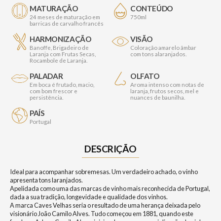
MATURAÇÃO
CONTEÚDO
24 meses de maturação em
750ml
barricas de carvalho francês
HARMONIZAÇÃO
VISÃO
Banoffe, Brigadeiro de
Coloração amarelo âmbar
Laranja com Frutas Secas,
com tons alaranjados.
Rocambole de Laranja.
PALADAR
OLFATO
Em boca é frutado, macio,
Aroma intenso com notas de
com bom frescor e
laranja, frutos secos, mel e
persistência.
nuances de baunilha.
PAÍS
Portugal
DESCRIÇÃO
Ideal para acompanhar sobremesas. Um verdadeiro achado, o vinho
apresenta tons laranjados.
Apelidada como uma das marcas de vinho mais reconhecida de Portugal,
dada a sua tradição, longevidade e qualidade dos vinhos.
A marca Caves Velhas seria o resultado de uma herança deixada pelo
visionário João Camilo Alves. Tudo começou em 1881, quando este