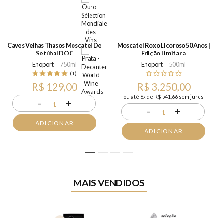
Caves Velhas Thasos Moscatel De
Moscatel Roxo Licoroso 50 Anos |
Setúbal DOC
Edição Limitada
Enoport
750ml
Enoport
500ml
(1)
R$ 129,00
R$ 3.250,00
ou até 6x de R$ 541,66 sem juros
-
+
1
-
+
1
ADICIONAR
ADICIONAR
1
2
3
4
MAIS VENDIDOS