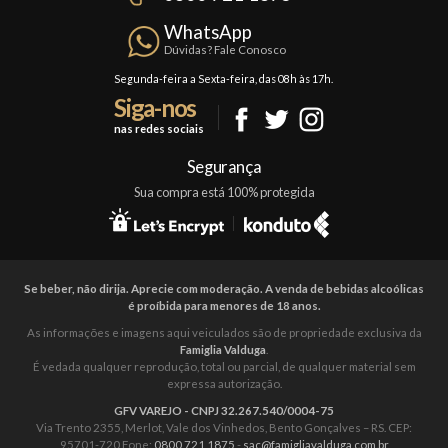
Política de Frete
Confraria
WhatsApp
Trocas e Devoluções
Dúvidas? Fale Conosco
Formas de Pagamento
Segunda-feira a Sexta-feira, das 08h às 17h.
Siga-nos
Fale Conosco
nas redes sociais
Mapa do Site
Segurança
Sua compra está 100% protegida
Se beber, não dirija. Aprecie com moderação. A venda de bebidas alcoólicas
é proíbida para menores de 18 anos.
As informações e imagens aqui veiculados são de propriedade exclusiva da
Famiglia Valduga
.
É vedada qualquer reprodução, total ou parcial, de qualquer material sem
expressa autorização.
GFV VAREJO - CNPJ 32.267.540/0004-75
Via Trento 2355, Merlot, Vale dos Vinhedos, Bento Gonçalves – RS. CEP:
95701-720 Fone:
0800 721 1875
-
sac@famigliavalduga.com.br