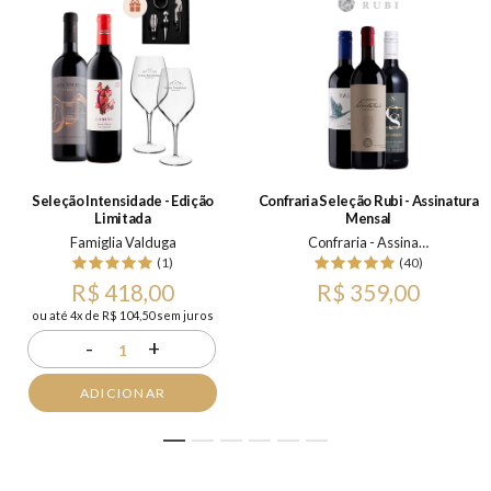
Seleção Intensidade - Edição
Confraria Seleção Rubi - Assinatura
Limitada
Mensal
Famiglia Valduga
Confraria - Assinatura Mensal
(1)
(40)
R$ 418,00
R$ 359,00
ou até 4x de R$ 104,50 sem juros
-
+
1
ADICIONAR
1
2
3
4
5
6