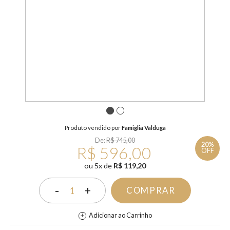
1
2
Produto vendido por
Famiglia Valduga
De:
R$ 745,00
20%
R$ 596,00
OFF
ou
5
x
de
R$ 119,20
-
+
COMPRAR
1
Adicionar ao Carrinho