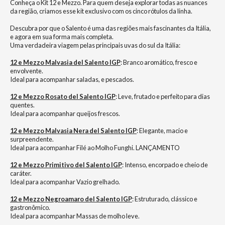
Conheça o Kit 12 e Mezzo. Para quem deseja explorar todas as nuances
da região, criamos esse kit exclusivo com os cinco rótulos da linha.
Descubra por que o Salento é uma das regiões mais fascinantes da Itália,
e agora em sua forma mais completa.
Uma verdadeira viagem pelas principais uvas do sul da Itália:
12 e Mezzo Malvasia del Salento IGP
: Branco aromático, fresco e
envolvente.
Ideal para acompanhar saladas, e pescados.
12 e Mezzo Rosato del Salento IGP
: Leve, frutado e perfeito para dias
quentes.
Ideal para acompanhar queijos frescos.
12 e Mezzo Malvasia Nera del Salento IGP
: Elegante, macio e
surpreendente.
Ideal para acompanhar Filé ao Molho Funghi. LANÇAMENTO
12 e Mezzo Primitivo del Salento IGP
: Intenso, encorpado e cheio de
caráter.
Ideal para acompanhar Vazio grelhado.
12 e Mezzo Negroamaro del Salento IGP
: Estruturado, clássico e
gastronômico.
Ideal para acompanhar Massas de molho leve.