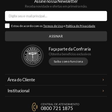
Assine nossa Newsletter
Receba novidade e ofertas em primeira mão.
Estou de acordo com os
Termos de Uso
e
Política de Privacidade
Faça parte da Confraria
Obtenha benefícios exclusivos
Saiba como funciona
Área do Cliente
Meus Pedidos
Institucional
Minha Conta
A Famiglia Valduga
Assinaturas
CENTRAL DE ATENDIMENTO
Política de Privacidade
0800 721 1875
Planos Famiglia