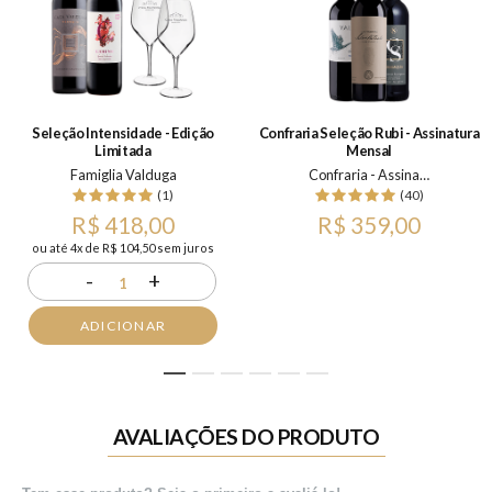
Seleção Intensidade - Edição
Confraria Seleção Rubi - Assinatura
Limitada
Mensal
Famiglia Valduga
Confraria - Assinatura Mensal
(1)
(40)
R$ 418,00
R$ 359,00
ou até 4x de R$ 104,50 sem juros
-
+
1
ADICIONAR
1
2
3
4
5
6
AVALIAÇÕES DO PRODUTO