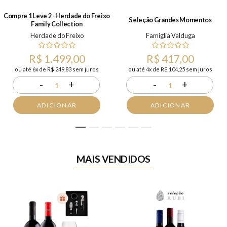
Compre 1 Leve 2 - Herdade do Freixo
Seleção Grandes Momentos
Family Collection
Herdade do Freixo
Famiglia Valduga
R$ 1.499,00
R$ 417,00
ou até 6x de R$ 249,83 sem juros
ou até 4x de R$ 104,25 sem juros
-
+
-
+
1
1
ADICIONAR
ADICIONAR
1
2
3
4
5
6
MAIS VENDIDOS