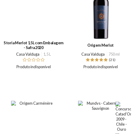
Storia Merlot 1,5L com Embalagem
Origem Merlot
- Safra 2020
Casa Valduga
1,5 L
Casa Valduga
750 ml
(21)
Produto indisponível
Produto indisponível