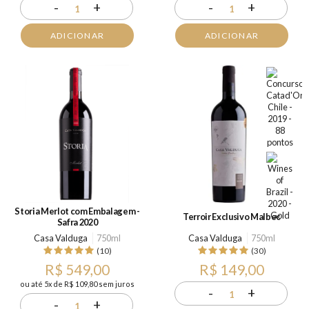
-
+
-
+
1
1
ADICIONAR
ADICIONAR
Storia Merlot com Embalagem -
Terroir Exclusivo Malbec
Safra 2020
Casa Valduga
750ml
Casa Valduga
750ml
(10)
(30)
R$ 549,00
R$ 149,00
ou até 5x de R$ 109,80 sem juros
-
+
1
-
+
1