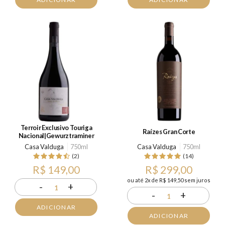
Terroir Exclusivo Touriga
Raízes Gran Corte
Nacional|Gewurztraminer
Casa Valduga
750ml
Casa Valduga
750ml
(2)
(14)
R$ 149,00
R$ 299,00
ou até 2x de R$ 149,50 sem juros
-
+
1
-
+
1
ADICIONAR
ADICIONAR