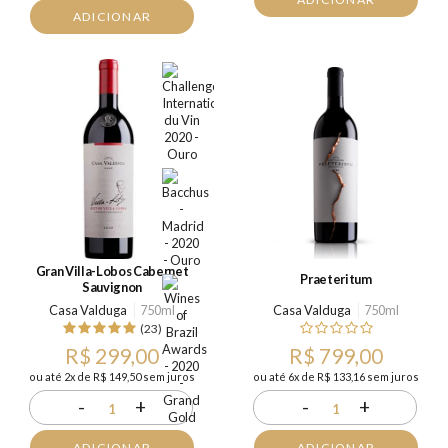
ADICIONAR
Gran Villa-Lobos Cabernet
Praeteritum
Sauvignon
Casa Valduga
750ml
Casa Valduga
750ml
(23)
R$ 299,00
R$ 799,00
ou até 2x de R$ 149,50 sem juros
ou até 6x de R$ 133,16 sem juros
-
+
-
+
1
1
ADICIONAR
ADICIONAR